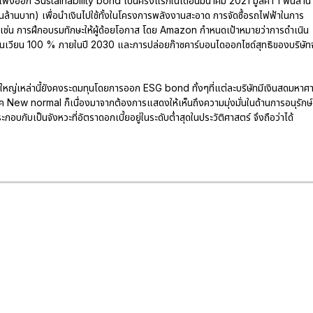
่เพิ่งออก Sustainability bond เป็นครั้งแรกในเดือนมีนาคม 2021 มูลค่า 1 พันล้าน
่นล้านบาท) เพื่อนำเงินไปใช้ทั้งในโครงการพลังงานสะอาด การจัดซื้อรถไฟฟ้าในการ
เช่น การฝึกอบรมทักษะให้ผู้ด้อยโอกาส โดย Amazon กำหนดเป้าหมายว่าการดำเนิน
ุนเวียน 100 % ภายในปี 2030 และการปล่อยก๊าซคาร์บอนไดออกไซด์สุทธิของบริษัท
กษ์ใหญ่เหล่านี้ยังคงระดมทุนโดยการออก ESG bond ทั้งๆที่แต่ละบริษัทมีเงินสดมหาศ
นยุค New normal ก็เนื่องมาจากต้องการแสดงให้เห็นถึงความมุ่งมั่นในด้านการอนุรักษ์
กอบกับเป็นจังหวะที่อัตราดอกเบี้ยอยู่ในระดับต่ำสุดในประวัติศาสตร์ จึงถือว่าได้