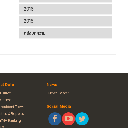
2016
2015
คลังบทความ
et Data
News
d Curve
News Search
 Index
Social Media
resident Flows
istics & Reports
iBMA Ranking
S 9