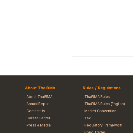
About ThaiBMA
Rules / Regulations
About ThaiBMA
ThaiBMA Rules
Annual Report
ThaiBMA Rules (English)
Contact Us
Market Convention
Career Center
Tax
Press & Media
Regulatory Framework
Bond Trader