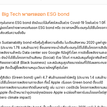
Big Tech พาเหรดออก ESG bond
นในตลาด ESG bond ยังมีแนวโน้มที่สดใสแม้ในช่วง Covid-19 โดยในช่วง 1 ปีที่
ใหญ่ของโลกต่างพาเหรดกันออก ESG bond หรือ ตราสารหนี้ที่ระดมทุนไปใช้ในโครงกา
ส่งเสริมความยั่งยืน
ก Sustainability bond หรือหุ้นกู้เพื่อความยั่งยืน ในเดือนสิงหาคม 2020 มูลค่าสูง
 (ประมาณ 1.78 แสนล้านบาท) ซึ่งนอกจากจะนำเงินที่ระดมทุนได้ไปใช้ในโครงการสีเขี
พลังงานสำหรับ Data center ของ Google ทีมีอยู่ทั่วโลก การจัดซื้อพลังงานสะ
 ยังนำไปใช้ในโครงการด้านสังคม (Social) ด้วย ได้แก่ การสนับสนุนที่อยู่อาศัยสำหร
ธุรกิจของชาวผิวสี (Black business) และสนับสนุนธุรกิจขนาดย่อมที่ได้รับผลกระทบจ
gle ถือเป็นผู้ซื้อพลังงานหมุนเวียนรายใหญ่ที่สุดในโลก
้นกู้สีเขียว (Green bond) มูลค่า 4.7 พันล้านดอลล่าร์สหรัฐ (ประมาณ 1.4 แสนล้าน
ไปใช้ในโครงการพลังงานทางเลือก ทั้งนี้ Apple เริ่มออก Green bond ตั้งแต่ปี
รงการพลังงานแสงอาทิตย์ในหลายรัฐ เช่น เนวาดา เวอร์จิเนีย โครงการพลังงานลม
pple ตั้งเป้าหมายว่าอุปกรณ์ทุกชนิดของ Apple จะปล่อยก๊าซคาร์บอนไดออกไซด์สุท
 zero climate impact)