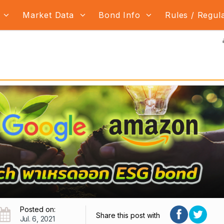
s
Market Data
Bond Info
Rules / Regul
Posted on:
Share this post with
Jul. 6, 2021