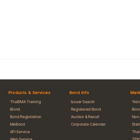
Products & Services
Bond Info
Mark
ThaiBMA Training
Issuer Search
Yiel
iBond
Registered Bond
Bond
Bond Registration
Auction & Result
Non-
MeBond
Corporate Calendar
Stat
API Service
Tha
Web Service
TFR