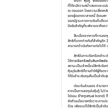
ขณะที่
“หุ้นกู้” จัดเป็นต
ที่ได้จะมีความสม่ำเสมอและแน่
ณ ตอนออก โดยความเสี่ยงหลักในก
ของผู้ออกตราสารหนี้ (Issuer c
ออกมีฐานะทางการเงินที่แข็งแก
ปัจจัยสำคัญที่จะพิจารณาถึงค
สืบเนื่องจากการที่การลงทุ
สิทธิที่แตกต่างกันที่สำคัญอีก
สามารถดำเนินกิจการต่อไปได้
สิทธิในการเรียกร้องชำระเ
ได้
การเรียกร้องในสินทรัพย์ข
สถานะเป็นเจ้าหนี้จะมีสิทธิเรียก
หุ้นบุริมสิทธิก็ตามทำให้ผู้ถือต
ได้รับชำระเงินทุนคืนเป็นลำดับส
ต่อมาในส่วนของ อำนาจการอ
หากเป็นการลงทุนในหุ้นกู้ ไม่ว่าจ
ไถ่ถอน (Perpetual bond) ก็ยัง
คัดค้านนโยบายหรือวาระการประช
ด้วย เพียงแต่ได้สิทธิเป็นลำดั