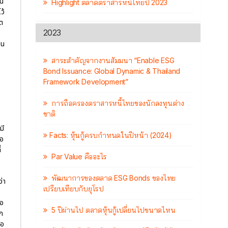
ทน
Highlight ตลาดตราสารหนี้ไทยปี 2023
ว้
ิต
2023
้
็น
สาระสำคัญจากงานสัมมนา “Enable ESG
Bond Issuance: Global Dynamic & Thailand
Framework Development”
การถือครองตราสารหนี้ไทยของนักลงทุนต่าง
ชาติ
มี
Facts: หุ้นกู้ครบกำหนดในปีหน้า (2024)
ือ
่
Par Value คืออะไร
พัฒนาการของตลาด ESG Bonds ของไทย
่า
เปรียบเทียบกับยุโรป
ือ
5 ปีผ่านไป ตลาดหุ้นกู้เปลี่ยนไปขนาดไหน
ีก
ือ