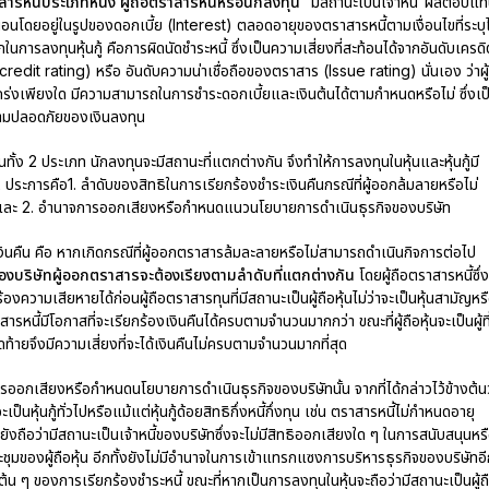
ราสารหนี้ประเภทหนึ่ง ผู้ถือตราสารหนี้หรือนักลงทุน
“มีสถานะเป็นเจ้าหนี้”ผลตอบแ
นอนโดยอยู่ในรูปของดอกเบี้ย (Interest) ตลอดอายุของตราสารหนี้ตามเงื่อนไขที่ระบุไ
ารลงทุนหุ้นกู้ คือการผิดนัดชำระหนี้ ซึ่งเป็นความเสี่ยงที่สะท้อนได้จากอันดับเครด
redit rating) หรือ อันดับความน่าเชื่อถือของตราสาร (Issue rating) นั่นเอง ว่าผู
ร่งเพียงใด มีความสามารถในการชำระดอกเบี้ยและเงินต้นได้ตามกำหนดหรือไม่ ซึ่งเป
วามปลอดภัยของเงินลงทุน
นทั้ง 2 ประเภท นักลงทุนจะมีสถานะที่แตกต่างกัน จึงทำให้การลงทุนในหุ้นและหุ้นกู้มี
 2 ประการคือ1. ลำดับของสิทธิในการเรียกร้องชำระเงินคืนกรณีที่ผู้ออกล้มลายหรือไม่
 และ 2. อำนาจการออกเสียงหรือกำหนดแนวนโยบายการดำเนินธุรกิจของบริษัท
งินคืน คือ หากเกิดกรณีที่ผู้ออกตราสารล้มละลายหรือไม่สามารถดำเนินกิจการต่อไป
องบริษัทผู้ออกตราสารจะต้องเรียงตามลำดับที่แตกต่างกัน
โดยผู้ถือตราสารหนี้ซึ่ง
ร้องความเสียหายได้ก่อนผู้ถือตราสารทุนที่มีสถานะเป็นผู้ถือหุ้นไม่ว่าจะเป็นหุ้นสามัญหร
ราสารหนี้มีโอกาสที่จะเรียกร้องเงินคืนได้ครบตามจำนวนมากกว่า ขณะที่ผู้ถือหุ้นจะเป็นผู้ที
ุดท้ายจึงมีความเสี่ยงที่จะได้เงินคืนไม่ครบตามจำนวนมากที่สุด
อกเสียงหรือกำหนดนโยบายการดำเนินธุรกิจของบริษัทนั้น จากที่ได้กล่าวไว้ข้างต้นว
ะเป็นหุ้นกู้ทั่วไปหรือแม้แต่หุ้นกู้ด้อยสิทธิกึ่งหนี้กึ่งทุน เช่น ตราสารหนี้ไม่กำหนดอายุ
ถือว่ามีสถานะเป็นเจ้าหนี้ของบริษัทซึ่งจะไม่มีสิทธิออกเสียงใด ๆ ในการสนับสนุนหร
ุมของผู้ถือหุ้น อีกทั้งยังไม่มีอำนาจในการเข้าแทรกแซงการบริหารธุรกิจของบริษัทอ
บต้น ๆ ของการเรียกร้องชำระหนี้ ขณะที่หากเป็นการลงทุนในหุ้นจะถือว่ามีสถานะเป็นผู้ถ