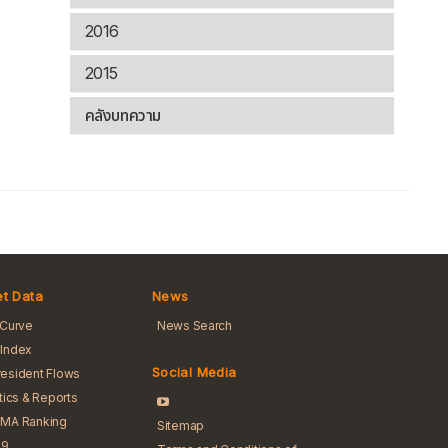
2016
2015
คลังบทความ
t Data
News
 Curve
News Search
Index
Social Media
esident Flows
stics & Reports
BMA Ranking
Sitemap
 9