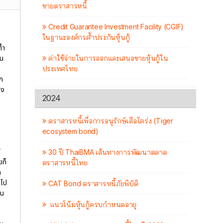
ขายตราสารหนี้
Credit Guarantee Investment Facility (CGIF)
ในฐานะองค์กรค้ำประกันหุ้นกู้
่ำ
ค่าใช้จ่ายในการออกและเสนอขายหุ้นกู้ใน
็น
ประเทศไทย
ัก
ัง
2024
ตราสารหนี้เพื่อการอนุรักษ์เสือโคร่ง (Tiger
ecosystem bond)
้
30 ปี ThaiBMA เส้นทางการพัฒนาตลาด
ยก็
ตราสารหนี้ไทย
ล
มไป
CAT Bond ตราสารหนี้ภัยพิบัติ
่น
แนวโน้มหุ้นกู้ครบกำหนดอายุ