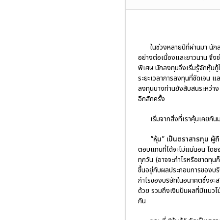
ในช่วงหลายปีที่ผ่านมา นักล
อย่างต่อเนื่องและยาวนาน จึงช
พิเศษ นักลงทุนจึงเริ่มรู้จักหุ้
ระยะเวลาการลงทุนที่ชัดเจน แล
ลงทุนบางท่านยังสับสนระหว่าง “
อีกสักครั้ง
เริ่มจากสิ่งที่เราคุ้นเคยกัน
“หุ้น” เป็นตราสารทุน ผู
ตอบแทนที่ได้จะไม่แน่นอน โดยจ
ทุกวัน (อาจจะกำไรหรือขาดทุนก
ขึ้นอยู่กับผลประกอบการของบร
กำไรของบริษัทในอนาคตซึ่งจะสะ
ด้วย รวมถึงเงินปันผลที่มีแนวโ
กัน