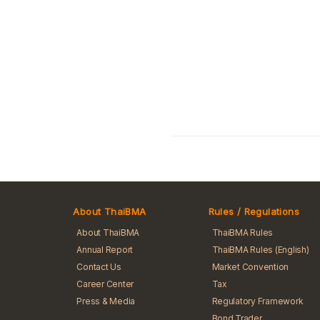
About ThaiBMA
Rules / Regulations
About ThaiBMA
ThaiBMA Rules
Annual Report
ThaiBMA Rules (English)
Contact Us
Market Convention
Career Center
Tax
Press & Media
Regulatory Framework
Bond Trader