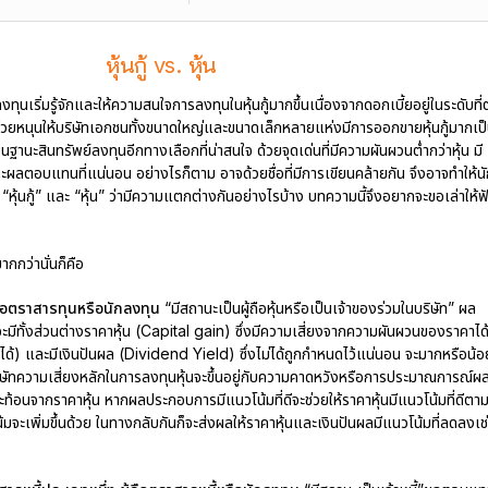
หุ้นกู้ vs. หุ้น
งทุนเริ่มรู้จักและให้ความสนใจการลงทุนในหุ้นกู้มากขึ้นเนื่องจากดอกเบี้ยอยู่ในระดับที่ต
่วยหนุนให้บริษัทเอกชนทั้งขนาดใหญ่และขนาดเล็กหลายแห่งมีการออกขายหุ้นกู้มากเป
นกู้ในฐานะสินทรัพย์ลงทุนอีกทางเลือกที่น่าสนใจ ด้วยจุดเด่นที่มีความผันผวนต่ำกว่าหุ้น มี
ะผลตอบแทนที่แน่นอน อย่างไรก็ตาม อาจด้วยชื่อที่มีการเขียนคล้ายกัน จึงอาจทำให้น
หุ้นกู้” และ “หุ้น” ว่ามีความแตกต่างกันอย่างไรบ้าง บทความนี้จึงอยากจะขอเล่าให้ฟ
มากกว่านั่นก็คือ
้ถือตราสารทุนหรือนักลงทุน
“มีสถานะเป็นผู้ถือหุ้นหรือเป็นเจ้าของร่วมในบริษัท” ผล
ะมีทั้งส่วนต่างราคาหุ้น (Capital gain) ซึ่งมีความเสี่ยงจากความผันผวนของราคาได
็ได้) และมีเงินปันผล (Dividend Yield) ซึ่งไม่ได้ถูกกำหนดไว้แน่นอน จะมากหรือน้อ
ิษัทความเสี่ยงหลักในการลงทุนหุ้นจะขึ้นอยู่กับความคาดหวังหรือการประมาณการณ์ผ
ท้อนจากราคาหุ้น หากผลประกอบการมีแนวโน้มที่ดีจะช่วยให้ราคาหุ้นมีแนวโน้มที่ดีตา
น้มจะเพิ่มขึ้นด้วย ในทางกลับกันก็จะส่งผลให้ราคาหุ้นและเงินปันผลมีแนวโน้มที่ลดลงเช