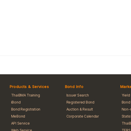
Products & Services
Bond Info
Marke
ThaiBMA Training
Issuer Search
Yield
iBond
Registered Bond
Bond 
Bond Registration
Auction & Result
Non-r
MeBond
Corporate Calendar
Stati
API Service
Thai
Web Service
TFRS