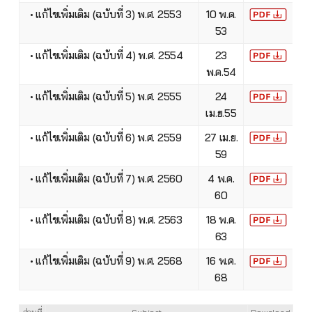
• แก้ไขเพิ่มเติม (ฉบับที่ 3) พ.ศ. 2553
10 พ.ค.
53
• แก้ไขเพิ่มเติม (ฉบับที่ 4) พ.ศ. 2554
23
พ.ค.54
• แก้ไขเพิ่มเติม (ฉบับที่ 5) พ.ศ. 2555
24
เม.ย.55
• แก้ไขเพิ่มเติม (ฉบับที่ 6) พ.ศ. 2559
27 เม.ย.
59
• แก้ไขเพิ่มเติม (ฉบับที่ 7) พ.ศ. 2560
4 พ.ค.
60
• แก้ไขเพิ่มเติม (ฉบับที่ 8) พ.ศ. 2563
18 พ.ค.
63
• แก้ไขเพิ่มเติม (ฉบับที่ 9) พ.ศ. 2568
16 พ.ค.
68