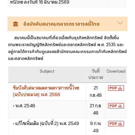
หนี้ไทย ลงวันที่ 16 มีนาคม 2569
ข้อบังคับสมาคมตลาดตราสารหนี้ไทย
สมาคมนี้เป็นสมาคมที่เกี่ยวเนื่องกับธุรกิจหลักทรัพย์ จัดตั้งขึ้น
ตามพระราชบัญญัติหลักทรัพย์และตลาดหลักทรัพย์ พ.ศ. 2535 และ
อยู่ภายใต้การกํากับดูแลของสํานักงานคณะกรรมการกํากับหลักทรัพย์
และตลาดหลักทรัพย์
Subject
วันที่
Download
ประกาศ
ข้อบังคับสมาคมตลาดตราสารหนี้ไทย
21
(ฉบับประมวล) พ.ศ. 2568
ก.ย.48
• พ.ศ. 2548
21 ก.ย.
48
• แก้ไขเพิ่มเติม (ฉบับที่ 2) พ.ศ. 2549
9 ก.พ.
49