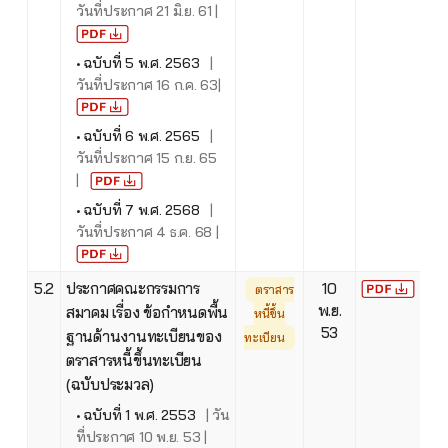
วันที่ประกาศ 21 มิ.ย. 61 |
• ฉบับที่ 5 พ.ศ. 2563
|
วันที่ประกาศ 16 ก.ค. 63|
• ฉบับที่ 6 พ.ศ. 2565
|
วันที่ประกาศ 15 ก.ย. 65
|
• ฉบับที่ 7 พ.ศ. 2568
|
วันที่ประกาศ 4 ธ.ค. 68 |
5.2
ประกาศคณะกรรมการ
10
ตราสาร
พ.ย.
สมาคม เรื่อง ข้อกำหนดพื้น
หนี้ขึ้น
53
ฐานด้านงานทะเบียนของ
ทะเบียน
ตราสารหนี้ขึ้นทะเบียน
(ฉบับประมวล)
• ฉบับที่ 1 พ.ศ. 2553
| วัน
ที่ประกาศ 10 พ.ย. 53 |