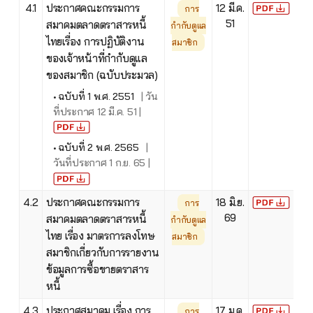
4.1
ประกาศคณะกรรมการ
12 มี.ค.
การ
51
สมาคมตลาดตราสารหนี้
กำกับดูแล
ไทยเรื่อง การปฏิบัติงาน
สมาชิก
ของเจ้าหน้าที่กำกับดูแล
ของสมาชิก (ฉบับประมวล)
• ฉบับที่ 1 พ.ศ. 2551
| วัน
ที่ประกาศ 12 มี.ค. 51 |
• ฉบับที่ 2 พ.ศ. 2565
|
วันที่ประกาศ 1 ก.ย. 65 |
4.2
ประกาศคณะกรรมการ
18 มิ.ย.
การ
69
สมาคมตลาดตราสารหนี้
กำกับดูแล
ไทย เรื่อง มาตรการลงโทษ
สมาชิก
สมาชิกเกี่ยวกับการรายงาน
ข้อมูลการซื้อขายตราสาร
หนี้
4.3
ประกาศสมาคม เรื่อง การ
17 ม.ค.
การ