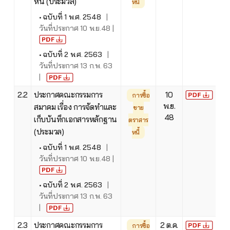
หนี้ (ประมวล)
หนี้
• ฉบับที่ 1 พ.ศ. 2548
|
วันที่ประกาศ 10 พ.ย.48 |
• ฉบับที่ 2 พ.ศ. 2563
|
วันที่ประกาศ 13 ก.พ. 63
|
2.2
ประกาศคณะกรรมการ
10
การซื้อ
พ.ย.
สมาคม เรื่อง การจัดทำและ
ขาย
48
เก็บบันทึกเอกสารหลักฐาน
ตราสาร
(ประมวล)
หนี้
• ฉบับที่ 1 พ.ศ. 2548
|
วันที่ประกาศ 10 พ.ย.48 |
• ฉบับที่ 2 พ.ศ. 2563
|
วันที่ประกาศ 13 ก.พ. 63
|
2.3
ประกาศคณะกรรมการ
2 ต.ค.
การซื้อ