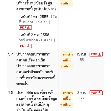
บริการขึ้นทะเบียนข้อมูล
ทะเบียน
ตราสารหนี้ (ฉบับประมวล)
• ฉบับที่ 1 พ.ศ. 2555
| วัน
ที่ประกาศ 3 ก.ค. 55 |
• ฉบับที่ 2 พ.ศ. 2558
|
วันที่ประกาศ 21 เม.ย.58 |
5.4
ประกาศคณะกรรมการ
15 ก.ย.
ตราสาร
65
สมาคม เรื่อง ยกเลิก
หนี้ขึ้น
ประกาศคณะกรรมการ
ทะเบียน
สมาคมว่าด้วยหลักเกณฑ์
การขึ้นทะเบียนตราสารหนี้
ระยะสั้น
5.5
ประกาศสมาคม เรื่อง หลัก
2 ธ.ค.
ตราสาร
65
เกณฑ์การขึ้นทะเบียนข้อมูล
หนี้ขึ้น
ตราสารหนี้ กรณีมีเหตุ
ทะเบียน
จำเป็นหรือเหตุสุดวิสัย