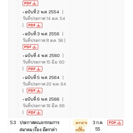
• ฉบับที่ 2 พ.ศ. 2554
|
วันที่ประกาศ 14 ต.ค. 54
|
• ฉบับที่ 3 พ.ศ. 2556
|
วันที่ประกาศ 8 ต.ค. 56 |
• ฉบับที่ 4 พ.ศ. 2560
|
วันที่ประกาศ 15 มิ.ย. 60
|
• ฉบับที่ 5 พ.ศ. 2564
|
วันที่ประกาศ 20 พ.ค. 64
|
• ฉบับที่ 6 พ.ศ. 2566
|
วันที่ประกาศ 16 มี.ค. 66
|
5.3
ประกาศคณะกรรมการ
3 ก.ค.
ตราสาร
55
สมาคม เรื่อง อัตราค่า
หนี้ขึ้น