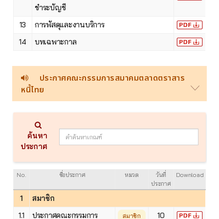
ชำระบัญชี
13
การพัสดุและงานบริการ
14
บทเฉพาะกาล
ประกาศคณะกรรมการสมาคมตลาดตราสาร
หนี้ไทย
ค้นหา
ประกาศ
No.
ชื่อประกาศ
หมวด
วันที่
Download
ประกาศ
1
สมาชิก
1.1
ประกาศคณะกรรมการ
10
สมาชิก