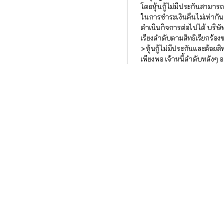
โดยหุ้นกู้ไม่มีประกันสามารถแบ่
ในการชำระเงินคืนไม่เท่ากันห
ดำเนินกิจการต่อไปได้ บริษัท
เรียงลำดับตามสิทธิเรียกร้องข
>หุ้นกู้ไม่มีประกันและด้อยสิ
เพียงพอ เจ้าหนี้ลำดับหลังๆ อ
ดอกเบี้ย (Coupon)
แบ่งได้ 2 ประเภท คือ
1. ดอกเบี้ยคงที่ (Fixed Rate)
ทุก 6 เดือน หรือ จ่ายทุก 3 
2. ดอกเบี้ยลอยตัว (Floatin
เช่น อัตราดอกเบี้ยเงินฝาก B
ได้รับดอกเบี้ยในอัตราที่สูงข
เงินเฟ้อ ถ้าคาดว่าในอนาคตอั
การคืนเงินต้น (Principle)
แบ่งได้ 2 แบบคือ
1.การคืนเงินต้นทั้งจำนวนใ
1.การทยอยจ่ายคืนเงินต้นเป
ในแง่ของนักลงทุน การทยอยจ่