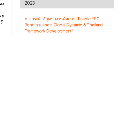
2023
้อง
โดย
สาระสำคัญจากงานสัมมนา “Enable ESG
ธิ
Bond Issuance: Global Dynamic & Thailand
Framework Development”
การถือครองตราสารหนี้ไทยของนักลงทุนต่าง
ชาติ
ย
Facts: หุ้นกู้ครบกำหนดในปีหน้า (2024)
ิง
Par Value คืออะไร
จะ
พัฒนาการของตลาด ESG Bonds ของไทย
เปรียบเทียบกับยุโรป
5 ปีผ่านไป ตลาดหุ้นกู้เปลี่ยนไปขนาดไหน
ถ้าผู้ออกหุ้นกู้ถูกฟ้องล้มละลาย ผู้ถือหุ้นกู้ต้องทำ
อย่างไร