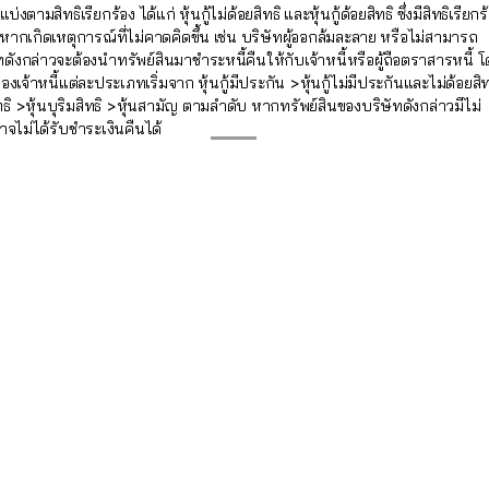
งตามสิทธิเรียกร้อง ได้แก่ หุ้นกู้ไม่ด้อยสิทธิ และหุ้นกู้ด้อยสิทธิ ซึ่งมีสิทธิเรียกร
ากเกิดเหตุการณ์ที่ไม่คาดคิดขึ้น เช่น บริษัทผู้ออกล้มละลาย หรือไม่สามารถ
ดังกล่าวจะต้องนำทรัพย์สินมาชำระหนี้คืนให้กับเจ้าหนี้หรือผู้ถือตราสารหนี้ 
องเจ้าหนี้แต่ละประเภทเริ่มจาก หุ้นกู้มีประกัน >หุ้นกู้ไม่มีประกันและไม่ด้อยสิท
ทธิ >หุ้นบุริมสิทธิ >หุ้นสามัญ ตามลำดับ หากทรัพย์สินของบริษัทดังกล่าวมีไม่
าจไม่ได้รับชำระเงินคืนได้
: เป็นการจ่ายดอกเบี้ยในอัตราที่คงที่ตลอดช่วงอายุตราสาร เช่นจ่ายปีละครั้ง จ่า
เดือน ตามที่ผู้ออกกำหนด
g Rate Note/FRN)
: เป็นการจ่ายดอกเบี้ยในอัตราที่เปลี่ยนแปลงไปตามอัตราอ้างอ
IBOR 3 เดือนหรือ อัตราเงินเฟ้อ (Inflation-Linked Bond) ตราสารหนี้ตัวนั้นๆ 
ึ้นตามอัตราเงินเฟ้อ ซึ่งเป็นทางเลือกหนึ่งในการป้องกันความเสี่ยงจากอัตรา
ตราเงินเฟ้อมีแนวโน้มสูงขึ้น
นวันครบกำหนดอายุ (Bullet Bond)
็นงวดๆ พร้อมกับงวดการจ่ายดอกเบี้ย (Amortized Bond)
ายคืนเงินต้นจะมีความเสี่ยงต่ำกว่าเมื่อเทียบกับตราสารที่จ่ายคืนเงินต้นงวด