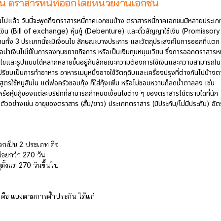
น ตราสารหนี้ที่ออกโดยหน่วยงานเอกชน
ันไปแล้ว วันนี้จะพูดถึงตราสารหนี้ภาคเอกชนบ้าง ตราสารหนี้ภาคเอกชนมีหลายประเภ
แลกเงิน (Bill of exchange) หุ้นกู้ (Debenture) และตั๋วสัญญาใช้เงิน (Promissory
ทั้ง 3 ประเภทนี้จะมีเงื่อนไข ลักษณะบางประการ และวัตถุประสงค์ในการออกที่แตก
่อนำเงินไปใช้ในการลงทุนขยายกิจการ หรือเป็นเงินทุนหมุนเวียน ซึ่งการออกตราสารหน
ขและรูปแบบได้หลากหลายขึ้นอยู่กับลักษณะความต้องการใช้เงินและความสามารถใน
เปรียบเป็นการทำอาหาร อาหารเมนูหนึ่งอาจใช้วัตถุดิบและเครื่องปรุงที่ต่างกันไปบ้าง
รใช้หมูสันใน แต่พ่อครัวชอบกุ้ง ก็ใส่กุ้งเพิ่ม หรือไม่ชอบหวานก็ลดน้ำตาลลง เช่น
รือหุ้นกู้ของแต่ละบริษัทที่สามารถกำหนดเงื่อนไขต่าง ๆ ของตราสารได้ตราบใดที่นัก
ัวอย่างเช่น อายุของตราสาร (สั้น/ยาว) ประเภทตราสาร (มีประกัน/ไม่มีประกัน) อัต
น
กเป็น 2 ประเภท คือ
้อยกว่า 270 วัน
ตั้งแต่ 270 วันขึ้นไป
คือ แบ่งตามการค้ำประกัน ได้แก่