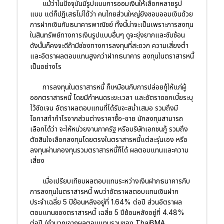
แม้ว่าในปัจจุบันมีรูปแบบการออมเงินให้เลือกหลายรูป
แบบ แต่ก็ปฏิเสธไม่ได้ว่า คนไทยส่วนใหญ่ยังชอบออมเงินด้วย
การฝากเงินกับธนาคารพาณิชย์ ทั้งนี้น่าจะเป็นเพราะการลงทุน
ในสินทรัพย์ทางการเงินรูปแบบอื่นๆ ดูจะยุ่งยากและซับซ้อน
ดังนั้นก็คงจะดีถ้ามีช่องทางการลงทุนที่สะดวก ความเสี่ยงต่ำ
และอัตราผลตอบแทนสูงกว่าฝากธนาคาร ลงทุนในตราสารหนี้
เป็นอย่างไร
การลงทุนในตราสารหนี้ ก็เหมือนกับการปล่อยกู้ให้แก่ผู้
ออกตราสารหนี้ โดยมีกำหนดระยะเวลา และอัตราดอกเบี้ยระบุ
ไว้ชัดเจน อัตราผลตอบแทนที่ได้รับจะสม่ำเสมอ รวมถึงมี
โอกาสทำกำไรจากส่วนต่างราคาซื้อ-ขาย นักลงทุนสามารถ
เลือกได้ว่า จะให้หน่วยงานภาครัฐ หรือบริษัทเอกชนกู้ รวมถึง
ตัดสินใจเลือกลงทุนโดยตรงในตราสารหนี้แต่ละรุ่นเอง หรือ
ลงทุนผ่านกองทุนรวมตราสารหนี้ก็ได้ ผลตอบแทนและความ
เสี่ยง
เมื่อเปรียบเทียบผลตอบแทนระหว่างเงินฝากธนาคารกับ
การลงทุนในตราสารหนี้ พบว่าอัตราผลตอบแทนเงินฝาก
ประจำเฉลี่ย 5 ปีย้อนหลังอยู่ที่ 1.64% ต่อปี ส่วนอัตราผล
ตอบแทนของตราสารหนี้ เฉลี่ย 5 ปีย้อนหลังอยู่ที่ 4.48%
ต่อปี (คำนวณจากผลตอบแทนรวมของ ThaiBMA