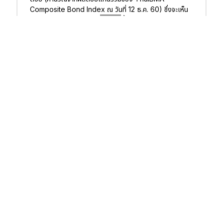
Composite Bond Index ณ วันที่ 12 ธ.ค. 60) ซึ่งจะเห็น
ว่าอัตราผลตอบแทนของตราสารหนี้สูงกว่าค่อนข้างมาก
สำหรับความเสี่ยงด้านความผันผวนของราคา ทั้งเงินฝาก
และตราสารหนี้ มีความผันผวนต่ำกว่าการลงทุนแบบอื่น แต่
ความเสี่ยงด้านเครดิต หรือความเสี่ยงที่จะผิดนัดชำระมีความ
แตกต่างกัน โดยปัจจุบันเงินฝากธนาคารได้รับความคุ้มครอง
ในวงเงิน 10 ล้านบาท/บัญชี และจะถูกปรับลดเหลือ 5 ล้าน
บาท/บัญชีในเดือน ส.ค. 2562 และลดลงเหลือ 1 ล้านบาท/
บัญชีตั้งแต่ ส.ค. 2563 เป็นต้นไป ซึ่งเมื่อถึงเวลานั้น ความ
เสี่ยงของผู้ฝากเงินจะขึ้นกับเครดิตหรือความมั่นคงของ
ธนาคารที่รับฝาก ในขณะที่ตราสารหนี้ความเสี่ยงด้านผิดนัดจะ
ขึ้นอยู่กับเครดิตของผู้ออก หากเป็นพันธบัตรรัฐบาลถือว่าไม่มี
ความเสี่ยง ส่วนหากเป็นหุ้นกู้ภาคเอกชนก็จะขึ้นกับความน่าเชื่อ
ถือของผู้ออก ซึ่งสามารถดูได้จาก Credit rating
ตารางเปรียบเทียบสภาพคล่อง ผลตอบแทน และความ
เสี่ยง ของการลงทุนแต่ละประเภท