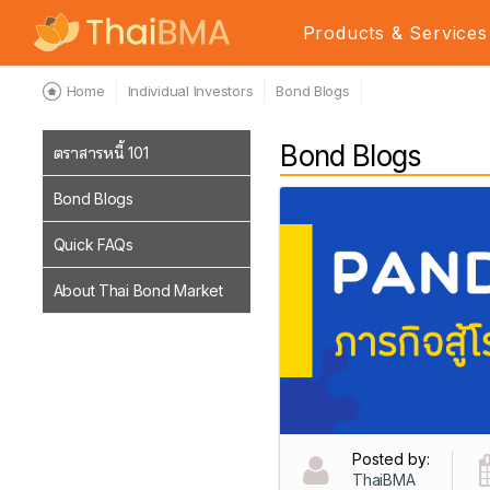
Products & Services
Home
Individual Investors
Bond Blogs
Bond Blogs
ตราสารหนี้ 101
Bond Blogs
Quick FAQs
About Thai Bond Market
Posted by:
ThaiBMA