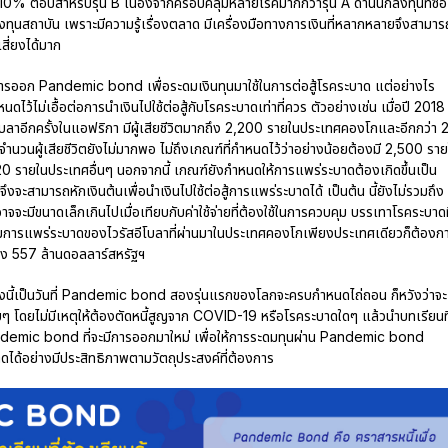
 ต่อปีสำหรับรุ่น B เนื่องจากครอบคลุมหลายโรคมากกว่ารุ่น A ด้านนักลงทุนที่ซื้อ
นสถาบัน เพราะมีความรู้เรื่องตลาด มีเครื่องมือทางการเงินที่หลากหลายจึงสามาร
สี่ยงได้มาก
ารออก Pandemic bond เพื่อระดมเงินทุนมาใช้ในการต่อสู้โรคระบาด แต่อย่างไร
หนดไว้ไม่เอื้อต่อการนำเงินไปใช้ต่อสู้กับโรคระบาดเท่าที่ควร ตัวอย่างเช่น เมื่อปี 2018
บลาอีกครั้งในแอฟริกา มีผู้เสียชีวิตมากถึง 2,200 รายในประเทศคองโกและอีกกว่า 
จำนวนผู้เสียชีวิตยังไม่มากพอ ไม่ถึงเกณฑ์ที่กำหนดไว้ว่าอย่างน้อยต้องมี 2,500 รา
20 รายในประเทศอื่นๆ นอกจากนี้ เกณฑ์ยังกำหนดให้การแพร่ระบาดต้องเกิดขึ้นเป็น
จึงจะสามารถหักเงินต้นเพื่อนำเงินไปใช้ต่อสู้การแพร่ระบาดได้ เป็นต้น นี้ยังไม่รวมถึง
ู้อาจจะมีขนาดเล็กเกินไปเมื่อเทียบกับค่าใช้จ่ายที่ต้องใช้ในการควบคุม บรรเทาโรคระบาดท
บคุมการแพร่ระบาดของไวรัสอีโบลาที่ผ่านมาในประเทศคองโกเพียงประเทศเดียวก็ต้องก
ถึง 557 ล้านดอลลาร์สหรัฐฯ
งนี้เป็นวันที่ Pandemic bond สองรุ่นแรกของโลกจะครบกำหนดไถ่ถอน ก็หวังว่าจะ
 โดยไม่มีเหตุให้ต้องตัดหนี้สูญจาก COVID-19 หรือโรคระบาดใดๆ แล้วนำบทเรียนที
 Pandemic bond ที่จะมีการออกมาใหม่ เพื่อให้การระดมทุนผ่าน Pandemic bond
าดได้อย่างมีประสิทธิภาพตามวัตถุประสงค์ที่ต้องการ