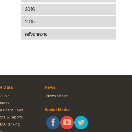
2016
2015
คลังบทความ
t Data
News
 Curve
News Search
Index
Social Media
esident Flows
stics & Reports
BMA Ranking
 9