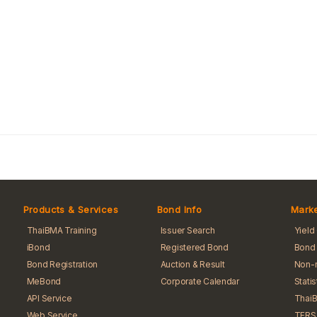
Products & Services
Bond Info
Marke
ThaiBMA Training
Issuer Search
Yield
iBond
Registered Bond
Bond 
Bond Registration
Auction & Result
Non-r
MeBond
Corporate Calendar
Stati
API Service
Thai
Web Service
TFRS