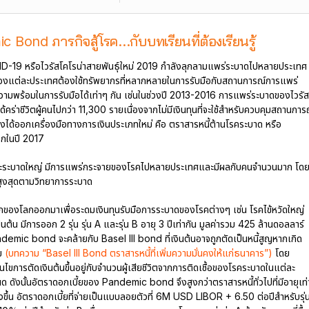
Bond ภารกิจสู้โรค...กับบทเรียนที่ต้องเรียนรู้
19 หรือไวรัสโคโรน่าสายพันธุ์ใหม่ 2019 กำลังลุกลามแพร่ระบาดไปหลายประเทศ
ลของแต่ละประเทศต้องใช้ทรัพยากรที่หลากหลายในการรับมือกับสถานการณ์การแพร่
ความพร้อมในการรับมือได้เท่าๆ กัน เช่นในช่วงปี 2013-2016 การแพร่ระบาดของไวรัส
ร่าชีวิตผู้คนไปกว่า 11,300 รายเนื่องจากไม่มีเงินทุนที่จะใช้สำหรับควบคุมสถานการ
ด้ออกเครื่องมือทางการเงินประเภทใหม่ คือ ตราสารหนี้ต้านโรคระบาด หรือ
กในปี 2017
ระบาดใหญ่ มีการแพร่กระจายของโรคไปหลายประเทศและมีผลกับคนจำนวนมาก โด
นสูงสุดตามวิทยาการระบาด
องโลกออกมาเพื่อระดมเงินทุนรับมือการระบาดของโรคต่างๆ เช่น โรคไข้หวัดใหญ่
นต้น มีการออก 2 รุ่น รุ่น A และรุ่น B อายุ 3 ปีเท่ากัน มูลค่ารวม 425 ล้านดอลลาร์
demic bond จะคล้ายกับ Basel III bond ที่เงินต้นอาจถูกตัดเป็นหนี้สูญหากเกิด
ไข
(บทความ “Basel III Bond ตราสารหนี้ที่เพิ่มความมั่นคงให้แก่ธนาคาร”)
โดย
ารตัดเงินต้นขึ้นอยู่กับจำนวนผู้เสียชีวิตจากการติดเชื้อของโรคระบาดในแต่ละ
ดังนั้นอัตราดอกเบี้ยของ Pandemic bond จึงสูงกว่าตราสารหนี้ทั่วไปที่มีอายุเท่
สูงขึ้น อัตราดอกเบี้ยที่จ่ายเป็นแบบลอยตัวที่ 6M USD LIBOR + 6.50 ต่อปีสำหรับรุ่