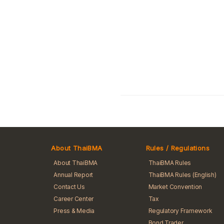
About ThaiBMA
Rules / Regulations
About ThaiBMA
ThaiBMA Rules
Annual Report
ThaiBMA Rules (English)
Contact Us
Market Convention
Career Center
Tax
Press & Media
Regulatory Framework
Bond Trader