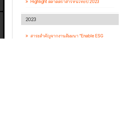
Highlight ตลาดตราสารหนี้ไทยปี 2023
2023
สาระสำคัญจากงานสัมมนา “Enable ESG
Bond Issuance: Global Dynamic & Thailand
Framework Development”
ดย
การถือครองตราสารหนี้ไทยของนักลงทุนต่าง
ด
ชาติ
Facts: หุ้นกู้ครบกำหนดในปีหน้า (2024)
Par Value คืออะไร
พัฒนาการของตลาด ESG Bonds ของไทย
เปรียบเทียบกับยุโรป
5 ปีผ่านไป ตลาดหุ้นกู้เปลี่ยนไปขนาดไหน