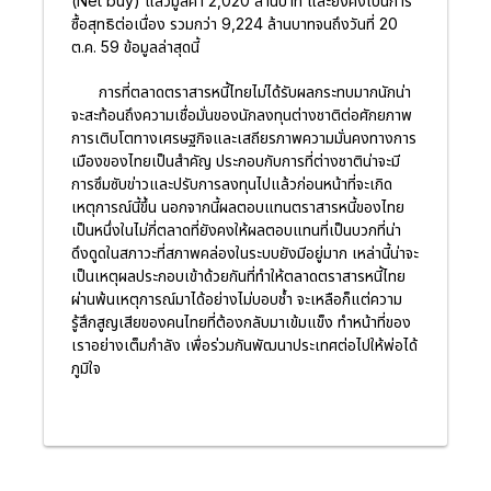
(Net buy) แล้วมูลค่า 2,020 ล้านบาท และยังคงเป็นการ
ซื้อสุทธิต่อเนื่อง รวมกว่า 9,224 ล้านบาทจนถึงวันที่ 20
ต.ค. 59 ข้อมูลล่าสุดนี้
การที่ตลาดตราสารหนี้ไทยไม่ได้รับผลกระทบมากนักน่า
จะสะท้อนถึงความเชื่อมั่นของนักลงทุนต่างชาติต่อศักยภาพ
การเติบโตทางเศรษฐกิจและเสถียรภาพความมั่นคงทางการ
เมืองของไทยเป็นสำคัญ ประกอบกับการที่ต่างชาติน่าจะมี
การซึมซับข่าวและปรับการลงทุนไปแล้วก่อนหน้าที่จะเกิด
เหตุการณ์นี้ขึ้น นอกจากนี้ผลตอบแทนตราสารหนี้ของไทย
เป็นหนึ่งในไม่กี่ตลาดที่ยังคงให้ผลตอบแทนที่เป็นบวกที่น่า
ดึงดูดในสภาวะที่สภาพคล่องในระบบยังมีอยู่มาก เหล่านี้น่าจะ
เป็นเหตุผลประกอบเข้าด้วยกันที่ทำให้ตลาดตราสารหนี้ไทย
ผ่านพ้นเหตุการณ์มาได้อย่างไม่บอบช้ำ จะเหลือก็แต่ความ
รู้สึกสูญเสียของคนไทยที่ต้องกลับมาเข้มแข็ง ทำหน้าที่ของ
เราอย่างเต็มกำลัง เพื่อร่วมกันพัฒนาประเทศต่อไปให้พ่อได้
ภูมิใจ