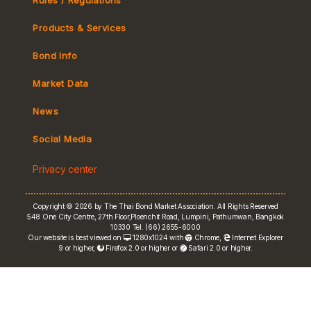
Products & Services
Bond Info
Market Convention
Market Data
Tax
Yield Curve
News
MeBond
Social Media
Non-resident Flows
Privacy center
e-bookbuilding
Copyright © 2026 by The Thai Bond Market Association. All Rights Reserved
548 One City Centre, 27th Floor,Ploenchit Road, Lumpini, Pathumwan, Bangkok
10330 Tel. (66) 2655-6000
Our website is best viewed on
1280x1024 with
Chrome
,
Internet Explorer
9 or higher,
Firefox 2.0 or higher or
Safari 2.0 or higher.
FRN Rate
Bond Price
ASEAN+3 Bond Info