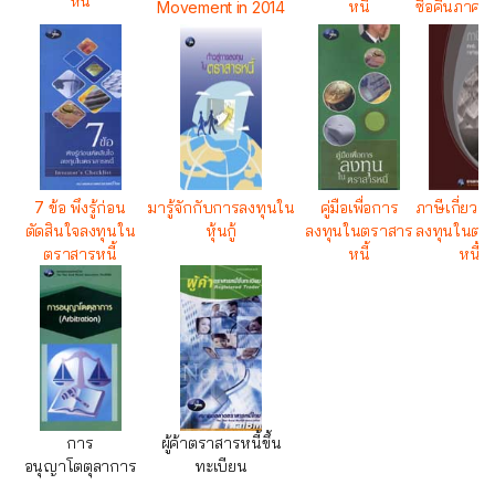
หนี้
หนี้
ซื้อคืนภาคเ
Movement in 2014
7 ข้อ พึงรู้ก่อน
มารู้จักกับการลงทุนใน
คู่มือเพื่อการ
ภาษีเกี่ยวก
ตัดสินใจลงทุนใน
หุ้นกู้
ลงทุนในตราสาร
ลงทุนในตร
ตราสารหนี้
หนี้
หนี้
การ
ผู้ค้าตราสารหนี้ขึ้น
อนุญาโตตุลาการ
ทะเบียน