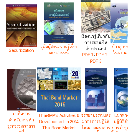
เรื่องน่ารู้เกี่ยวกับ
การระดมเงิน
คู่มือผู้สอนความรู้เรื่อง
ก้าวสู่การล
ต่างประเทศ
Securitization
ตราสารหนี้
ในตราสารห
PDF 1
:
PDF 2
:
PDF 3
ภาษีอากร
จรรยาบรรณและ
แนวทางก
ThaiBMA's Activities &
สำหรับการทำ
มาตรการปฏิบัติ
ปฏิบัติสำห
Development in 2014
ธุรกรรมตราสาร
ในตลาดตราสาร
การทำธุรก
Thai Bond Market