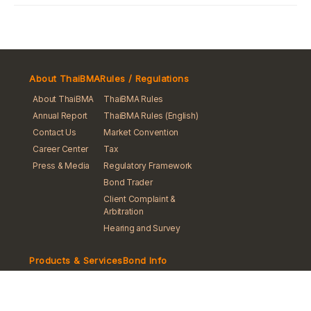
About ThaiBMA
Rules / Regulations
About ThaiBMA
ThaiBMA Rules
Annual Report
ThaiBMA Rules (English)
Contact Us
Market Convention
Career Center
Tax
Press & Media
Regulatory Framework
Bond Trader
Client Complaint &
Arbitration
Hearing and Survey
Products & Services
Bond Info
ThaiBMA Training
Issuer Search
iBond
Registered Bond