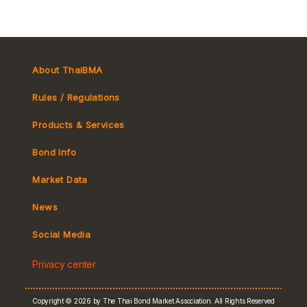
About ThaiBMA
Rules / Regulations
Products & Services
Bond Info
Market Convention
Market Data
Tax
Yield Curve
News
MeBond
Social Media
Non-resident Flows
Privacy center
e-bookbuilding
Copyright © 2026 by The Thai Bond Market Association. All Rights Reserved