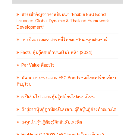
สาระสำคัญจากงานสัมมนา “Enable ESG Bond
Issuance: Global Dynamic & Thailand Framework
Development”
การถือครองตราสารหนี้ไทยของนักลงทุนต่างชาติ
Facts: หุ้นกู้ครบกำหนดในปีหน้า (2024)
Par Value คืออะไร
พัฒนาการของตลาด ESG Bonds ของไทยเปรียบเทียบ
กับยุโรป
5 ปีผ่านไป ตลาดหุ้นกู้เปลี่ยนไปขนาดไหน
ถ้าผู้ออกหุ้นกู้ถูกฟ้องล้มละลาย ผู้ถือหุ้นกู้ต้องทำอย่างไร
ลงทุนในหุ้นกู้ต้องรู้จักอันดับเครดิต
Highlight Q2 2023 "ESG bonds ในอาเซียน+3