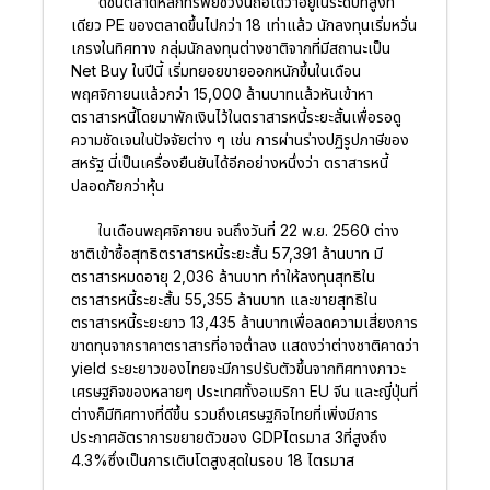
ดัชนีตลาดหลักทรัพย์ช่วงนี้ถือได้ว่าอยู่ในระดับที่สูงที
เดียว PE ของตลาดขึ้นไปกว่า 18 เท่าแล้ว นักลงทุนเริ่มหวั่น
เกรงในทิศทาง กลุ่มนักลงทุนต่างชาติจากที่มีสถานะเป็น
Net Buy ในปีนี้ เริ่มทยอยขายออกหนักขึ้นในเดือน
พฤศจิกายนแล้วกว่า 15,000 ล้านบาทแล้วหันเข้าหา
ตราสารหนี้โดยมาพักเงินไว้ในตราสารหนี้ระยะสั้นเพื่อรอดู
ความชัดเจนในปัจจัยต่าง ๆ เช่น การผ่านร่างปฏิรูปภาษีของ
สหรัฐ นี่เป็นเครื่องยืนยันได้อีกอย่างหนึ่งว่า ตราสารหนี้
ปลอดภัยกว่าหุ้น
ในเดือนพฤศจิกายน จนถึงวันที่ 22 พ.ย. 2560 ต่าง
ชาติเข้าซื้อสุทธิตราสารหนี้ระยะสั้น 57,391 ล้านบาท มี
ตราสารหมดอายุ 2,036 ล้านบาท ทำให้ลงทุนสุทธิใน
ตราสารหนี้ระยะสั้น 55,355 ล้านบาท และขายสุทธิใน
ตราสารหนี้ระยะยาว 13,435 ล้านบาทเพื่อลดความเสี่ยงการ
ขาดทุนจากราคาตราสารที่อาจต่ำลง แสดงว่าต่างชาติคาดว่า
yield ระยะยาวของไทยจะมีการปรับตัวขึ้นจากทิศทางภาวะ
เศรษฐกิจของหลายๆ ประเทศทั้งอเมริกา EU จีน และญี่ปุ่นที่
ต่างก็มีทิศทางที่ดีขึ้น รวมถึงเศรษฐกิจไทยที่เพิ่งมีการ
ประกาศอัตราการขยายตัวของ GDPไตรมาส 3ที่สูงถึง
4.3%ซึ่งเป็นการเติบโตสูงสุดในรอบ 18 ไตรมาส