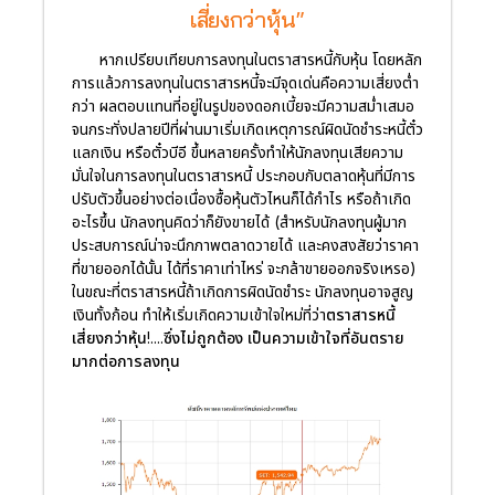
เสี่ยงกว่าหุ้น”
หากเปรียบเทียบการลงทุนในตราสารหนี้กับหุ้น โดยหลัก
การแล้วการลงทุนในตราสารหนี้จะมีจุดเด่นคือความเสี่ยงต่ำ
กว่า ผลตอบแทนที่อยู่ในรูปของดอกเบี้ยจะมีความสม่ำเสมอ
จนกระทั่งปลายปีที่ผ่านมาเริ่มเกิดเหตุการณ์ผิดนัดชำระหนี้ตั๋ว
แลกเงิน หรือตั๋วบีอี ขึ้นหลายครั้งทำให้นักลงทุนเสียความ
มั่นใจในการลงทุนในตราสารหนี้ ประกอบกับตลาดหุ้นที่มีการ
ปรับตัวขึ้นอย่างต่อเนื่องซื้อหุ้นตัวไหนก็ได้กำไร หรือถ้าเกิด
อะไรขึ้น นักลงทุนคิดว่าก็ยังขายได้ (สำหรับนักลงทุนผู้มาก
ประสบการณ์น่าจะนึกภาพตลาดวายได้ และคงสงสัยว่าราคา
ที่ขายออกได้นั้น ได้ที่ราคาเท่าไหร่ จะกล้าขายออกจริงเหรอ)
ในขณะที่ตราสารหนี้ถ้าเกิดการผิดนัดชำระ นักลงทุนอาจสูญ
เงินทั้งก้อน ทำให้เริ่มเกิดความเข้าใจใหม่ที่ว่า
ตราสารหนี้
เสี่ยงกว่าหุ้น!....ซึ่งไม่ถูกต้อง เป็นความเข้าใจที่อันตราย
มากต่อการลงทุน