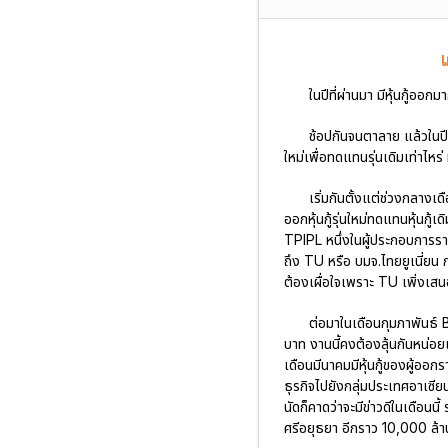
ในปีที่ผ่านมา มีหุ้นกู้ออ
ช้อปกันจนตาลาย แล้วในปี 
ใหม่เพื่อทดแทนรุ่นเดิมเท่าไหร่
เริ่มกันตั้งแต่ช่วงกลางเ
ออกหุ้นกู้รุ่นใหม่ทดแทนหุ้นกู
TPIPL หนึ่งในผู้ประกอบการราย
ถึง TU หรือ บมจ.ไทยยูเนี่ยน 
ต้องเผื่อใจเพราะ TU เพิ่งเ
ต่อมาในเดือนกุมภาพันธ์ 
บาท งานนี้คงต้องลุ้นกันหน่อย
เดือนมีนาคมมีหุ้นกู้ของผู้ออ
ธุรกิจไปยังกลุ่มประเทศอาเซีย
นัดก็คาดว่าจะมีข่าวดีในเดือน
ศรีอยุธยา อีกราว 10,000 ล