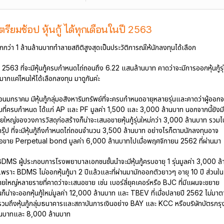
เตรียมช้อป หุ้นกู้ ได้ทุกเดือนในปี 2563
กมากกว่า 1 ล้านล้านบาททำลายสถิติสูงสุดเป็นประวัติการณ์ให้นักลงทุนได้เลือก
2563 ที่จะมีหุ้นกู้ครบกำหนดไถ่ถอนถึง 6.22 แสนล้านบาท คาดว่าจะมีการออกหุ้นกู้รุ
 มากแค่ไหนให้ได้เลือกลงทุน มาดูกันค่ะ
ดือนมกราคม มีหุ้นกู้กลุ่มอสังหาริมทรัพย์ที่จะครบกำหนดอายุหลายรุ่นและคาดว่าผู้ออกจ
้เดิมที่ครบกำหนด ได้แก่ AP และ PF มูลค่า 1,500 และ 3,000 ล้านบาท นอกจากนี้ยังมี
ใหญ่ของวงการวัสดุก่อสร้างก็น่าจะเสนอขายหุ้นกู้รุ่นใหม่กว่า 3,000 ล้านบาท รวมไ
กรุ๊ป ที่จะมีหุ้นกู้ถึงกำหนดไถ่ถอนจำนวน 3,500 ล้านบาท อย่างไรก็ตามนักลงทุนอาจ
สนอขาย Perpetual bond มูลค่า 6,000 ล้านบาทไปเมื่อพฤศจิกายน 2562 ที่ผ่านมา
BDMS ผู้ประกอบการโรงพยาบาลเอกชนชั้นนำจะมีหุ้นกู้ครบอายุ 1 รุ่นมูลค่า 3,000 ล้
เพราะ BDMS ไม่ออกหุ้นกู้มา 2 ปีแล้วและที่ผ่านมามักออกตัวยาวๆ อายุ 10 ปี ส่วนใน
กรายใหญ่หลายรายที่คาดว่าจะเสนอขาย เช่น เบอร์ลี่ยุคเคอร์หรือ BJC ที่มีแผนจะขยาย
นก็น่าจะออกหุ้นกู้ใหม่มูลค่า 12,000 ล้านบาท และ TBEV ที่เมื่อปลายปี 2562 ไม่มา
นี้ รวมถึงหุ้นกู้กลุ่มธนาคารและสถาบันการเงินอย่าง BAY และ KCC หรือบริษัทบัตรกรุ
้านบาทและ 8,000 ล้านบาท