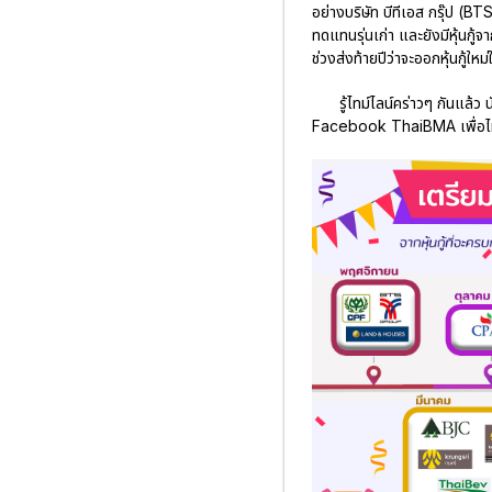
อย่างบริษัท บีทีเอส กรุ๊ป (B
ทดแทนรุ่นเก่า และยังมีหุ้นกู้
ช่วงส่งท้ายปีว่าจะออกหุ้นกู้ใหม่ใ
รู้ไทม์ไลน์คร่าวๆ กันแล้ว 
Facebook ThaiBMA เพื่อไม่ใ