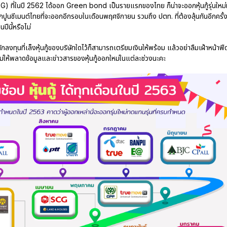
TSG) ที่ในปี 2562 ได้ออก Green bond เป็นรายแรกของไทย ก็น่าจะออกหุ้นกู้รุ่นใหม
จากปูนซีเมนต์ไทยที่จะออกอีกรอบในเดือนพฤศจิกายน รวมถึง ปตท. ที่ต้องลุ้นกันอีกครั้
นปีนี้หรือไม่
นักลงทุนที่เล็งหุ้นกู้ของบริษัทใดไว้ก็สามารถเตรียมเงินให้พร้อม แล้วอย่าลืมเฝ้าหน้าฟี
ห้พลาดข้อมูลและข่าวสารของหุ้นกู้ออกใหม่ในแต่ละช่วงนะคะ