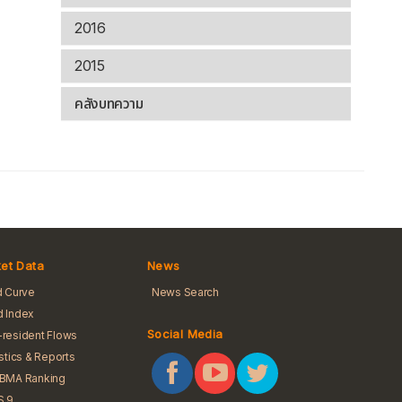
2016
2015
คลังบทความ
et Data
News
d Curve
News Search
 Index
Social Media
resident Flows
istics & Reports
iBMA Ranking
S 9