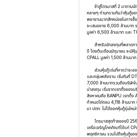
ข้าสู่ไตรมาสที่ 2 มาตามน
หลายๆ ท่านทราบกันว่าหุ้นกู้ของ
พยายามมากสักหน่อยในการซื้อใ
จะเสนอขาย 6,000 ล้านบาท รวม
มูลค่า 6,500 ล้านบาท และ TUC
สำหรับนักลงทุนที่พลาดการ
ปี โดยต้นเดือนมิถุนายน จะมีห
CPALL มูลค่า 1,500 ล้านบาท
ส่วนหุ้นกู้เด่นที่คาดว่
และกลุ่มพลังงาน เริ่มกันที่
7,000 ล้านบาทรวมถึงบริษัทในเ
น่าลงทุน เริ่มจากเรทติ้งของบ
สิงหาคมคือ BANPU เรทติ้ง A+
กำหนดไถ่ถอน 4,118 ล้านบาท ซึ่
มา ปตท. ไม่ได้ออกหุ้นกู้รุ่นให
ไตรมาสสุดท้ายของปี 2563 ห
เครือเจริญโภคภัณฑ์ได้แก่ C
พฤศจิกายน รวมไปถึงหุ้นกู้ของ