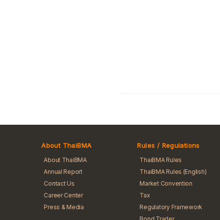
About ThaiBMA
Rules / Regulations
About ThaiBMA
ThaiBMA Rules
Annual Report
ThaiBMA Rules (English)
Contact Us
Market Convention
Career Center
Tax
Press & Media
Regulatory Framework
Bond Trader