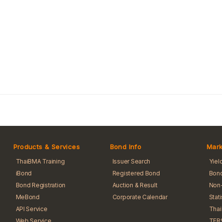
Products & Services
Bond Info
Mark
ThaiBMA Training
Issuer Search
Yiel
iBond
Registered Bond
Bond
Bond Registration
Auction & Result
Non-
MeBond
Corporate Calendar
Stat
API Service
Tha
Web Service
TFR