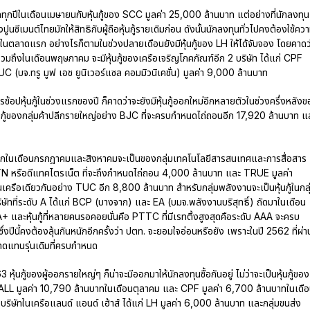
ัดทุกปีในเดือนเมษายนกับหุ้นกู้ของ SCC มูลค่า 25,000 ล้านบาท แต่อย่างที่นักลงทุน
ปูนซีเมนต์ไทยมักให้สิทธิกับผู้ถือหุ้นกู้รายเดิมก่อน ดังนั้นนักลงทุนทั่วไปคงต้องใช้คว
นตลาดแรก อย่างไรก็ตามในช่วงปลายเดือนยังมีหุ้นกู้ของ LH ให้ได้จับจอง โดยคาดว
ถึงในเดือนพฤษภาคม จะมีหุ้นกู้ของเครือเจริญโภคภัณฑ์อีก 2 บริษัท ได้แก่ CPF
 (บจ.ทรู มูฟ เอช ยูนิเวอร์แซล คอมมิวนิเคชั่น) มูลค่า 9,000 ล้านบาท
ช้อปหุ้นกู้ในช่วงแรกของปี ก็คาดว่าจะยังมีหุ้นกู้ออกใหม่อีกหลายตัวในช่วงครึ่งหลัง
ุ้นกู้ของกลุ่มค้าปลีกรายใหญ่อย่าง BJC ที่จะครบกำหนดไถ่ถอนอีก 17,920 ล้านบาท แ
าจะออกในเดือนกรกฎาคมและสิงหาคมจะเป็นของกลุ่มเทคโนโลยีสารสนเทศและการสื่อสาร
 DTN หรือดีแทคไตรเน็ต ที่จะถึงกำหนดไถ่ถอน 4,000 ล้านบาท และ TRUE มูลค่า
ครือเดียวกันอย่าง TUC อีก 8,800 ล้านบาท สำหรับกลุ่มพลังงานจะเป็นหุ้นกู้ในกลุ
ริษัทที่ระดับ A ได้แก่ BCP (บางจาก) และ EA (บมจ.พลังงานบริสุทธิ์) ถัดมาในเดือน
 และหุ้นกู้ที่หลายคนรอคอยนั่นคือ PTTC ที่มีเรทติ้งสูงสุดคือระดับ AAA จะครบ
งปีนี้คงต้องลุ้นกันหนักอีกครั้งว่า ปตท. จะยอมใจอ่อนหรือยัง เพราะในปี 2562 ที่ผ่า
ม่ทดแทนรุ่นเดิมที่ครบกำหนด
ุ้นกู้ของผู้ออกรายใหญ่ๆ ก็น่าจะมีออกมาให้นักลงทุนซื้อกันอยู่ ไม่ว่าจะเป็นหุ้นกู้ของ
PALL มูลค่า 10,790 ล้านบาทในเดือนตุลาคม และ CPF มูลค่า 6,700 ล้านบาทในเดื
บริษัทในเครือแลนด์ แอนด์ เฮ้าส์ ได้แก่ LH มูลค่า 6,000 ล้านบาท และกลุ่มขนส่ง