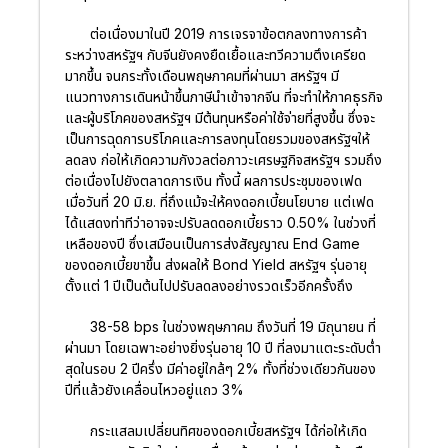
ต่อเนื่องมาในปี 2019 การเจรจาข้อตกลงทางการค้า
ระหว่างสหรัฐฯ กับจีนยังคงยืดเยื้อและทวีความตึงเครียด
มากขึ้น จนกระทั้งเดือนพฤษภาคมที่ผ่านมา สหรัฐฯ มี
แนวทางการเดินหน้าขึ้นภาษีนำเข้าจากจีน ที่จะทำให้ภาคธุรกิจ
และผู้บริโภคของสหรัฐฯ มีต้นทุนหรือค่าใช้จ่ายที่สูงขึ้น ซึ่งจะ
เป็นการฉุดการบริโภคและการลงทุนโดยรวมของสหรัฐฯให้
ลดลง ก่อให้เกิดความกังวลต่อภาวะเศรษฐกิจสหรัฐฯ รวมถึง
ต่อเนื่องไปยังตลาดการเงิน ทั้งนี้ ผลการประชุมของเฟด
เมื่อวันที่ 20 มิ.ย. ที่ถึงแม้จะให้คงดอกเบี้ยนโยบาย แต่เฟด
ได้แสดงท่าทีว่าอาจจะปรับลดดอกเบี้ยราว 0.50% ในช่วงที่
เหลือของปี ซึ่งเสมือนเป็นการส่งสัญญาณ End Game
ของดอกเบี้ยขาขึ้น ส่งผลให้ Bond Yield สหรัฐฯ รุ่นอายุ
ตั้งแต่ 1 ปีเป็นต้นไปปรับลดลงอย่างรวดเร็วอีกครั้งถึง
38-58 bps ในช่วงพฤษภาคม ถึงวันที่ 19 มิถุนายน ที่
ผ่านมา โดยเฉพาะอย่างยิ่งรุ่นอายุ 10 ปี ที่ลงมาแตะระดับต่ำ
สุดในรอบ 2 ปีครึ่ง มีค่าอยู่ใกล้ๆ 2% ทั้งที่ช่วงเดียวกันของ
ปีที่แล้วยังเคลื่อนไหวอยู่แถว 3%
กระแสลมเปลี่ยนทิศของดอกเบี้ยสหรัฐฯ ได้ก่อให้เกิด