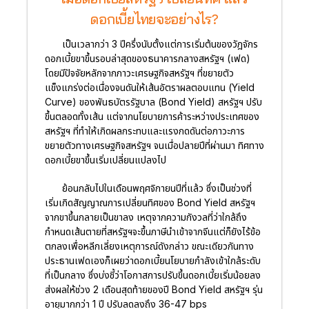
ดอกเบี้ยไทยจะอย่างไร?
เป็นเวลากว่า 3 ปีครึ่งนับตั้งแต่การเริ่มต้นของวัฎจักร
ดอกเบี้ยขาขึ้นรอบล่าสุดของธนาคารกลางสหรัฐฯ (เฟด)
โดยมีปัจจัยหลักจากภาวะเศรษฐกิจสหรัฐฯ ที่ขยายตัว
แข็งแกร่งต่อเนื่องจนดันให้เส้นอัตราผลตอบแทน (Yield
Curve) ของพันธบัตรรัฐบาล (Bond Yield) สหรัฐฯ ปรับ
ขึ้นตลอดทั้งเส้น แต่จากนโยบายการค้าระหว่างประเทศของ
สหรัฐฯ ที่ทำให้เกิดผลกระทบและแรงกดดันต่อภาวะการ
ขยายตัวทางเศรษฐกิจสหรัฐฯ จนเมื่อปลายปีที่ผ่านมา ทิศทาง
ดอกเบี้ยขาขึ้นเริ่มเปลี่ยนแปลงไป
ย้อนกลับไปในเดือนพฤศจิกายนปีที่แล้ว ซึ่งเป็นช่วงที่
เริ่มเกิดสัญญาณการเปลี่ยนทิศของ Bond Yield สหรัฐฯ
จากขาขึ้นกลายเป็นขาลง เหตุจากความกังวลที่ว่าใกล้ถึง
กำหนดเส้นตายที่สหรัฐฯจะขึ้นภาษีนำเข้าจากจีนแต่ก็ยังไร้ข้อ
ตกลงเพื่อหลีกเลี่ยงเหตุการณ์ดังกล่าว ขณะเดียวกันทาง
ประธานเฟดเองก็เผยว่าดอกเบี้ยนโยบายกำลังเข้าใกล้ระดับ
ที่เป็นกลาง ซึ่งบ่งชี้ว่าโอกาสการปรับขึ้นดอกเบี้ยเริ่มน้อยลง
ส่งผลให้ช่วง 2 เดือนสุดท้ายของปี Bond Yield สหรัฐฯ รุ่น
อายุมากกว่า 1 ปี ปรับลดลงถึง 36-47 bps