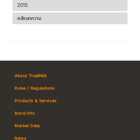
2015
คลังบทความ
About ThaiBMA
Rules / Regulations
Products & Services
Bond Info
Market Convention
Market Data
Tax
Yield Curve
News
MeBond