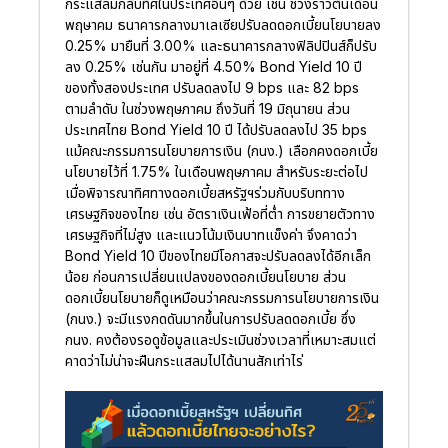
กระแสลมกลับทิศในประเทศอื่นๆ ด้วย เช่น ช่วงราวต้นเดือน
พฤษาคม ธนาคารกลางมาเลเซียปรับลดดอกเบี้ยนโยบายลง
0.25% มายืนที่ 3.00% และธนาคารกลางฟิลิปปินส์ก็ปรับ
ลง 0.25% เช่นกัน มาอยู่ที่ 4.50% Bond Yield 10 ปี
ของทั้งสองประเทศ ปรับลดลงไป 9 bps และ 82 bps
ตามลำดับ ในช่วงพฤษภาคม ถึงวันที่ 19 มิถุนายน ส่วน
ประเทศไทย Bond Yield 10 ปี ได้ปรับลดลงไป 35 bps
แม้คณะกรรมการนโยบายการเงิน (กนง.) เลือกคงดอกเบี้ย
นโยบายไว้ที่ 1.75% ในเดือนพฤษภาคม สำหรับระยะต่อไป
เมื่อพิจารณาทิศทางดอกเบี้ยสหรัฐฯร่วมกับบริบททาง
เศรษฐกิจของไทย เช่น อัตราเงินเฟ้อที่ต่ำ การขยายตัวทาง
เศรษฐกิจที่ไม่สูง และแนวโน้มเงินบาทแข็งค่า จึงคาดว่า
Bond Yield 10 ปีของไทยมีโอกาสจะปรับลดลงได้อีกเล็ก
น้อย ก่อนการเปลี่ยนแปลงของดอกเบี้ยนโยบาย ส่วน
ดอกเบี้ยนโยบายก็ดูเหมือนว่าคณะกรรมการนโยบายการเงิน
(กนง.) จะมีแรงกดดันมากขึ้นในการปรับลดดอกเบี้ย ซึ่ง
กนง. คงต้องรอดูข้อมูลและประเมินช่วงเวลาที่เหมาะสมแต่
คาดว่าไม่น่าจะฝืนกระแสลมไปได้นานสักเท่าไร่