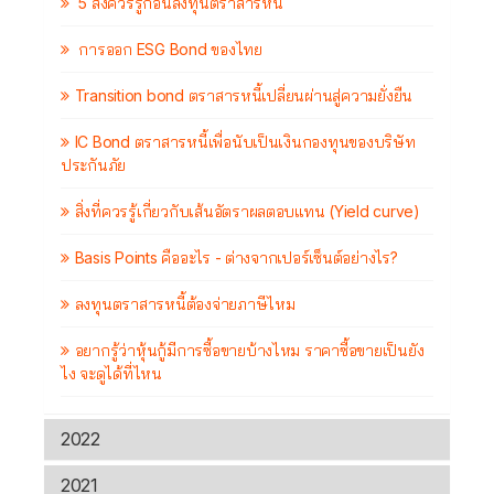
5 สิ่งควรรู้ก่อนลงทุนตราสารหนี้
การออก ESG Bond ของไทย
Transition bond ตราสารหนี้เปลี่ยนผ่านสู่ความยั่งยืน
IC Bond ตราสารหนี้เพื่อนับเป็นเงินกองทุนของบริษัท
ประกันภัย
สิ่งที่ควรรู้เกี่ยวกับเส้นอัตราผลตอบแทน (Yield curve)
Basis Points คืออะไร - ต่างจากเปอร์เซ็นต์อย่างไร?
ลงทุนตราสารหนี้ต้องจ่ายภาษีไหม
อยากรู้ว่าหุ้นกู้มีการซื้อขายบ้างไหม ราคาซื้อขายเป็นยัง
ไง จะดูได้ที่ไหน
2022
2021