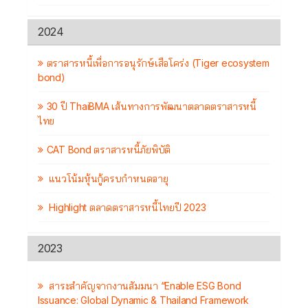
2024
ตราสารหนี้เพื่อการอนุรักษ์เสือโคร่ง (Tiger ecosystem
bond)
30 ปี ThaiBMA เส้นทางการพัฒนาตลาดตราสารหนี้
ไทย
CAT Bond ตราสารหนี้ภัยพิบัติ
แนวโน้มหุ้นกู้ครบกำหนดอายุ
Highlight ตลาดตราสารหนี้ไทยปี 2023
2023
สาระสำคัญจากงานสัมมนา “Enable ESG Bond
Issuance: Global Dynamic & Thailand Framework