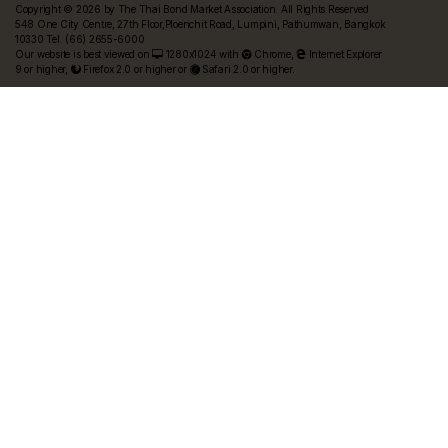
Copyright © 2026 by The Thai Bond Market Association. All Rights Reserved
548 One City Centre, 27th Floor,Ploenchit Road, Lumpini, Pathumwan, Bangkok
10330 Tel. (66) 2655-6000
Our website is best viewed on
1280x1024 with
Chrome
,
Internet Explorer
9 or higher,
Firefox 2.0 or higher or
Safari 2.0 or higher.
FRN Rate
Bond Price
ASEAN+3 Bond Info