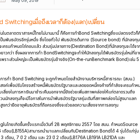
May 09, 2019
 Switchingเมื่อถึงเวลาก็ต้อง(แลก)เปลี่ยน
มมีขึ้นในตลาดตราสารหนี้ไทยไม่นานมานี้ ก็คือการทำBond Switchingซึ่งแปลตรงตัวก็ค
ป็นพันธบัตรอีกรุ่นหนึ่ง ซึ่งโดยทั่วไป พันธบัตรต้นทาง (Source bond) ที่นักลงทุ
ใกล้จะครบกำหนดไถ่ถอนแล้ว ส่วนรุ่นปลายทาง(Destination Bond)ที่นักลงทุนจะได้จา
ยาวกว่า ซึ่งผลจากการทำ BondSwitchingจะทำให้นักลงทุนได้พันธบัตรรุ่นใหม่ที่อาย
ูงเพราะส่วนใหญ่จะเป็นพันธบัตรรุ่นอ้างอิง(On-the-runBenchmark Bond)เช่น 5 
ดการทำ Bond Switching จะถูกกำหนดโดยสำนักงานบริหารหนี้สาธารณะ (สบน.)
สงค์เพื่อปรับโครงสร้างหนี้พันธบัตรรัฐบาลและลดยอดหนี้คงค้างที่กำลังจะครบกำห
เสี่ยงในการหาเงินมาชำระคืนนอกจากนี้ยังช่วยเพิ่มสภาพคล่องให้แก่ตลาดรวมถึง
่วนนักลงทุนก็จะมีโอกาสในการนำพันธบัตรรัฐบาลรุ่นเดิมที่สภาพคล่องไม่สูงมาแลก
่องสูงกว่ายืดอายุพันธบัตรที่ถือครองซึ่งจะช่วยลดความเสี่ยงจากการลงทุน
ในไทยเกิดขึ้นครั้งแรกเมื่อวันที่ 28 พฤศจิกายน 2557 โดย สบน. กำหนดSource
อ6 เดือน(LB155A)สามารถนำมาแลกเปลี่ยนกับDestination Bondได้ 4 รุ่นได้แก่รุ่น
 ปี 3 เดือน, 7 ปี 2 เดือน และ 23 ปี 2 เดือน(LB176A LB191A LB21DA และ