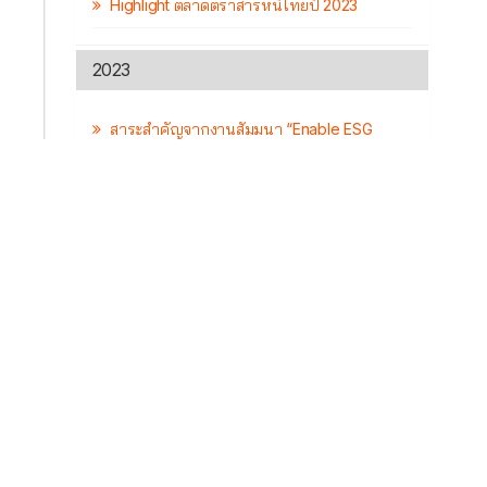
Highlight ตลาดตราสารหนี้ไทยปี 2023
2023
สาระสำคัญจากงานสัมมนา “Enable ESG
ใน
Bond Issuance: Global Dynamic & Thailand
Framework Development”
ผล
การถือครองตราสารหนี้ไทยของนักลงทุนต่าง
ชาติ
Facts: หุ้นกู้ครบกำหนดในปีหน้า (2024)
Par Value คืออะไร
พัฒนาการของตลาด ESG Bonds ของไทย
เปรียบเทียบกับยุโรป
5 ปีผ่านไป ตลาดหุ้นกู้เปลี่ยนไปขนาดไหน