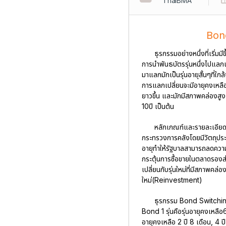
ThaiBMA
Bond
ธุรกรรมอย่างหนึ่งที่เริ่
การนำพันธบัตรรุ่นหนึ่งไปแลกเ
มาแลกมักเป็นรุ่นอายุสั้นๆที่
การแลกเปลี่ยนจะมีอายุคงเหลือ
ยาวขึ้น และมักมีสภาพคล่องส
10ปี เป็นต้น
หลักเกณฑ์และรายละเอีย
กระทรวงการคลังโดยมีวัตถุประ
อายุทำให้รัฐบาลสามารถลดความ
กระตุ้นการซื้อขายในตลาดรองส
เปลี่ยนกับรุ่นใหม่ที่มีสภาพคล
ใหม่(Reinvestment)
ธุรกรรม Bond Switching
Bond 1 รุ่นคือรุ่นอายุคงเหลื
อายุคงเหลือ 2 ปี 8 เดือน, 4