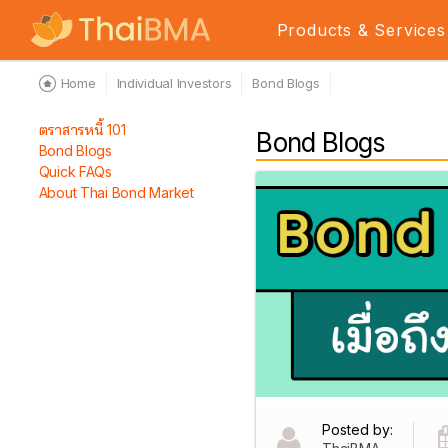
Products & Services
Home
Individual Investors
Bond Blogs
ตราสารหนี้ 101
Bond Blogs
Bond Blogs
Quick FAQs
About Thai Bond Market
Posted by: