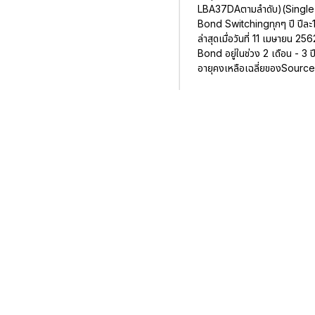
LBA37DAตามลำดับ)(Single-to
Bond Switchingทุกๆ ปี ปีละ1-
ล่าสุดเมื่อวันที่ 11 เมษายน
Bond อยู่ในช่วง 2 เดือน - 3 ป
อายุคงเหลือเฉลี่ยของSource B
แม้Bond Switchingจะช่วยใ
การจัดหางบประมาณในการไถ่ถอน
บางครั้งปริมาณพันธบัตรที่ม
ตอบแทนของพันธบัตรในตลาดขณะ
เคลื่อนไหวต่างๆ ที่คาดว่าจะเกิ