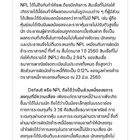
NPL ได้ไม่ถึงกับทำให้ธพ.ต้องปิดกิจการ สินเชื่อที่ไม่ก่อให้
เกิดรายได้นี้ย่อมทำให้ผลตอบแทนในรูปแบบต่าง ๆ ที่ผู้มีส่วน
ได้เสียจะได้รับย่อมลดน้อยลงกว่าการที่ไม่มี NPL เช่น ผู้ถือ
หุ้นย่อมได้เงินปันผลน้อยลงและราคาหุ้นอาจไม่ปรับตัวสูงขึ้น
นัก ประชาชนผู้ฝากเงินย่อมถูกกดดอกเบี้ยเงินฝาก ซึ่งเป็น
ผลกระทบที่เกิดขึ้นในทางอ้อมไม่เห็นอย่างชัดเจน นักลงทุน
และประชาชนจึงไม่ตื่นตระหนกกับ NPL เหมือนกับการผิดนัด
ชำระตราสารหนี้ ทั้งที่ ณ สิ้นไตรมาส 1 ปี 2560 สินเชื่อที่ไม่
ก่อให้เกิดรายได้ (NPL) คิดเป็น 2.94% ของสินเชื่อ
ธนาคารพาณิชย์จดทะเบียนในประเทศทั้งหมด ซึ่งสูงกว่า
สัดส่วนการผิดนัดชำระหนี้ที่คิดเป็น 0.12% ของมูลค่าคงค้าง
ตราสารหนี้ภาคเอกชนทั้งหมด ณ 23 มิ.ย. 2560
Default หรือ NPL ถือได้ว่าเป็นส่วนหนึ่งของการ
ลงทุนที่มีความเสี่ยง
เพียงแต่ตราสารหนี้บ้านเราเพิ่งเกิด
ขึ้นมาได้ไม่นานนัก ถือได้ว่าเป็นน้องเล็กสุดในบรรดาช่อง
ทางการระดมทุนทั้ง 3 วิธี คือสินเชื่อธนาคารพาณิชย์ การ
ระดมทุนผ่านตลาดหุ้น และการระดมทุนผ่านตราสารหนี้ ซึ่งที่
ผ่านมามีการผิดนัดชำระหนี้น้อยมากจนอาจทำให้นักลงทุน
เข้าใจผิดได้ว่าการลงทุนในตราสารหนี้ไม่มีความเสี่ยง นัก
ลงทุนจะได้รับเงินต้นและดอกเบี้ยคืนเสมอ นักลงทุนจึงไม่