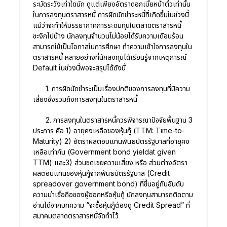
ระมัดระวังเท่าใดนัก ดูแต่เพียงอัตราดอกเบี้ยหน้าตั๋วเท่านั้น
ในการลงทุนตราสารหนี้ การผิดนัดชำระหนี้ที่เกิดขึ้นในช่วงนี้
แม้ว่าจะทำให้บรรยากาศการระดมทุนในตลาดตราสารหนี้
ชะงักไปบ้าง นักลงทุนจำนวนไม่น้อยได้รับความเดือนร้อน
สามารถใช้เป็นโอกาสในการศึกษา ทำความเข้าใจการลงทุนใน
ตราสารหนี้ หลายอย่างที่นักลงทุนได้เรียนรู้จากเหตุการณ์
Default ในช่วงนี้พอจะสรุปได้ดังนี้
1. การผิดนัดชำระเป็นเรื่องปกติของการลงทุนที่มีความ
เสี่ยงซึ่งรวมถึงการลงทุนในตราสารหนี้
2. การลงทุนในตราสารหนี้ควรพิจารณาปัจจัยพื้นฐาน 3
ประการ คือ 1) อายุคงเหลือของหุ้นกู้ (TTM: Time-to-
Maturity) 2) อัตราผลตอบแทนพันธบัตรรัฐบาลที่อายุคง
เหลือเท่ากัน (Government bond yieldat given
TTM) และ3) ส่วนชดเชยความเสี่ยง หรือ ส่วนต่างอัตรา
ผลตอบแทนของหุ้นกู้จากพันธบัตรรัฐบาล (Credit
spreadover government bond) ที่ขึ้นอยู่กับอันดับ
ความน่าเชื่อถือของผู้ออกหรือหุ้นกู้ นักลงทุนสามารถติดตาม
อ่านได้จากบทความ “จะซื้อหุ้นกู้ต้องดู Credit Spread” ที่
สมาคมตลาดตราสารหนี้จัดทำไว้