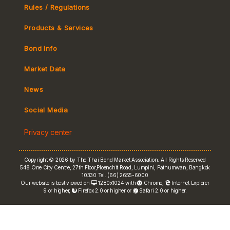
Rules / Regulations
Products & Services
Bond Info
Market Convention
Market Data
Tax
Yield Curve
News
MeBond
Social Media
Non-resident Flows
Privacy center
e-bookbuilding
Copyright © 2026 by The Thai Bond Market Association. All Rights Reserved
548 One City Centre, 27th Floor,Ploenchit Road, Lumpini, Pathumwan, Bangkok
10330 Tel. (66) 2655-6000
Our website is best viewed on
1280x1024 with
Chrome
,
Internet Explorer
9 or higher,
Firefox 2.0 or higher or
Safari 2.0 or higher.
FRN Rate
Bond Price
ASEAN+3 Bond Info