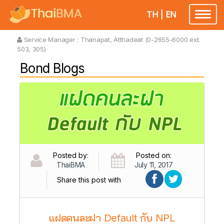
TH
|
EN
Toggl
naviga
Service Manager :
Thanapat, Atthadeat (0-2655-6000 ext.
503, 305)
Bond Blogs
Posted by:
Posted on:
ThaiBMA
July 11, 2017
Share this post with
แฝดคนละฝา Default กับ NPL