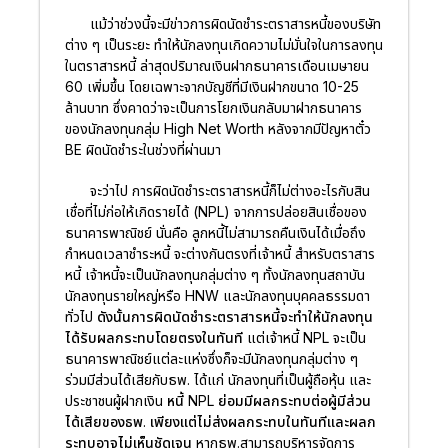
แม้ว่าช่วงนี้จะมีข่าวการผิดนัดชำระตราสารหนี้ของบริษัท
ต่าง ๆ เป็นระยะ ทำให้นักลงทุนเกิดความไม่มั่นใจในการลงทุน
ในตราสารหนี้ ล่าสุดปริมาณเงินฝากธนาคารเดือนเมษายน
60 เพิ่มขึ้น โดยเฉพาะจากบัญชีที่มีเงินฝากขนาด 10-25
ล้านบาท ซึ่งคาดว่าจะเป็นการโยกเงินกลับมาฝากธนาคาร
ของนักลงทุนกลุ่ม High Net Worth หลังจากมีปัญหาตั๋ว
BE ผิดนัดชำระในช่วงที่ผ่านมา
จะว่าไป การผิดนัดชำระตราสารหนี้ก็ไม่ต่างอะไรกับสิน
เชื่อที่ไม่ก่อให้เกิดรายได้ (NPL) จากการปล่อยสินเชื่อของ
ธนาคารพาณิชย์ นั่นคือ ลูกหนี้ไม่สามารถคืนเงินได้เมื่อถึง
กำหนดเวลาชำระหนี้ จะต่างกันตรงที่เจ้าหนี้ สำหรับตราสาร
หนี้ เจ้าหนี้จะเป็นนักลงทุนกลุ่มต่าง ๆ ทั้งนักลงทุนสถาบัน
นักลงทุนรายใหญ่หรือ HNW และนักลงทุนบุคคลธรรมดา
ทั่วไป
ดังนั้นการผิดนัดชำระตราสารหนี้จะทำให้นักลงทุน
ได้รับผลกระทบโดยตรงในทันที
แต่เจ้าหนี้ NPL จะเป็น
ธนาคารพาณิชย์แต่ละแห่งซึ่งก็จะมีนักลงทุนกลุ่มต่าง ๆ
ร่วมมีส่วนได้เสียกับธพ. ได้แก่ นักลงทุนที่เป็นผู้ถือหุ้น และ
ประชาชนผู้ฝากเงิน
หนี้ NPL ย่อมมีผลกระทบต่อผู้มีส่วน
ได้เสียของธพ. เพียงแต่ไม่ส่งผลกระทบในทันทีและผลก
ระทบอาจไม่เห็นชัดเจน
หากธพ.สามารถบริหารจัดการ