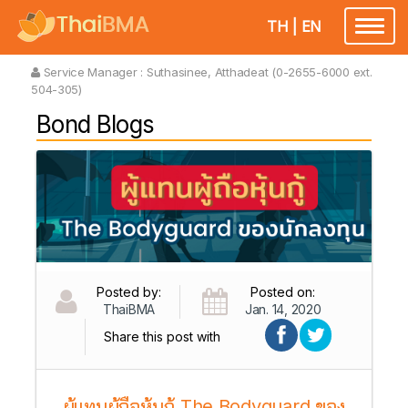
TH
|
EN
Toggl
naviga
Service Manager :
Suthasinee, Atthadeat (0-2655-6000 ext.
504-305)
Bond Blogs
Posted by:
Posted on:
ThaiBMA
Jan. 14, 2020
Share this post with
ผู้แทนผู้ถือหุ้นกู้ The Bodyguard ของ