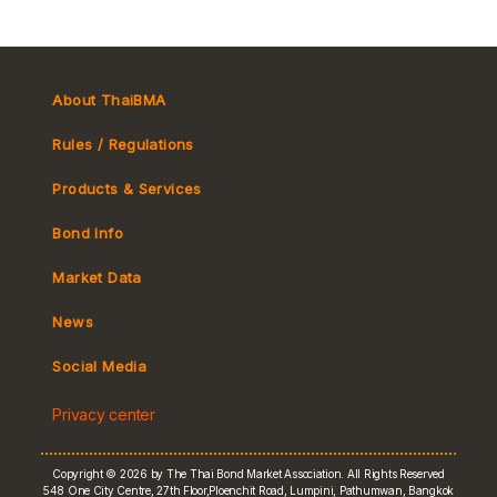
About ThaiBMA
Rules / Regulations
Products & Services
Bond Info
Market Convention
Market Data
Tax
Yield Curve
News
MeBond
Social Media
Non-resident Flows
Privacy center
e-bookbuilding
Copyright © 2026 by The Thai Bond Market Association. All Rights Reserved
548 One City Centre, 27th Floor,Ploenchit Road, Lumpini, Pathumwan, Bangkok