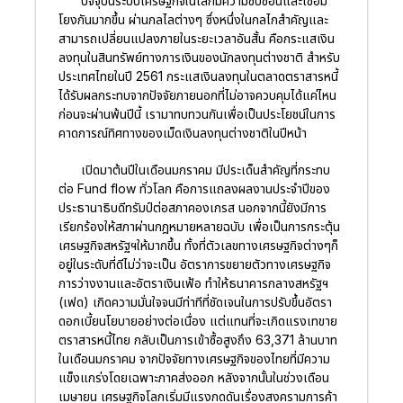
ปัจจุบันระบบเศรษฐกิจในโลกมีความซับซ้อนและเชื่อม
โยงกันมากขึ้น ผ่านกลไลต่างๆ ซึ่งหนึ่งในกลไกสำคัญและ
สามารถเปลี่ยนแปลงภายในระยะเวลาอันสั้น คือกระแสเงิน
ลงทุนในสินทรัพย์ทางการเงินของนักลงทุนต่างชาติ สำหรับ
ประเทศไทยในปี 2561 กระแสเงินลงทุนในตลาดตราสารหนี้
ได้รับผลกระทบจากปัจจัยภายนอกที่ไม่อาจควบคุมได้แค่ไหน
ก่อนจะผ่านพ้นปีนี้ เรามาทบทวนกันเพื่อเป็นประโยชน์ในการ
คาดการณ์ทิศทางของเม็ดเงินลงทุนต่างชาติในปีหน้า
เปิดมาต้นปีในเดือนมกราคม มีประเด็นสำคัญที่กระทบ
ต่อ Fund flow ทั่วโลก คือการแถลงผลงานประจำปีของ
ประธานาธิบดีทรัมป์ต่อสภาคองเกรส นอกจากนี้ยังมีการ
เรียกร้องให้สภาผ่านกฎหมายหลายฉบับ เพื่อเป็นการกระตุ้น
เศรษฐกิจสหรัฐฯให้มากขึ้น ทั้งที่ตัวเลขทางเศรษฐกิจต่างๆก็
อยู่ในระดับที่ดีไม่ว่าจะเป็น อัตราการขยายตัวทางเศรษฐกิจ
การว่างงานและอัตราเงินเฟ้อ ทำให้ธนาคารกลางสหรัฐฯ
(เฟด) เกิดความมั่นใจจนมีท่าทีที่ชัดเจนในการปรับขึ้นอัตรา
ดอกเบี้ยนโยบายอย่างต่อเนื่อง แต่แทนที่จะเกิดแรงเทขาย
ตราสารหนี้ไทย กลับเป็นการเข้าซื้อสูงถึง 63,371 ล้านบาท
ในเดือนมกราคม จากปัจจัยทางเศรษฐกิจของไทยที่มีความ
แข็งแกร่งโดยเฉพาะภาคส่งออก หลังจากนั้นในช่วงเดือน
เมษายน เศรษฐกิจโลกเริ่มมีแรงกดดันเรื่องสงครามการค้า