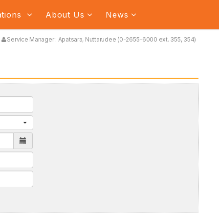
ations
About Us
News
Service Manager : Apatsara, Nuttarudee (0-2655-6000 ext. 355, 354)