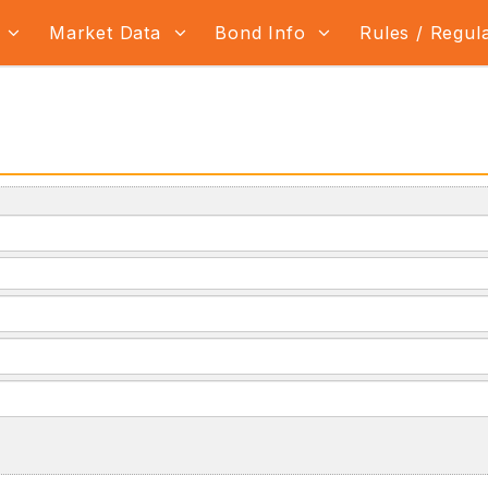
s
Market Data
Bond Info
Rules / Regul