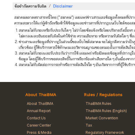
/
ข้อจำกัดความรับผิด
Disclaimer
สมาคมตลาดตราสารหนี้ไทย (“สมาคม”) เผยแพร่ข่าวสารและข้อมูลทั้งหมดที่ปรากฏใ
ความสะดวกให้แก่ผู้เข้าถึงหรือเข้าใช้ข้อมูลและข่าวสารที่ปรากฏบนเว็บไซต์ของสมา
สมาคมไม่รับรองหรือรับประกันใด ๆ ไม่ว่าโดยชัดแจ้งหรือโดยปริยายถึงเนื้
ไม่ตกลงและยินยอมรับผิดในค่าใช้จ่าย ความเสียหาย หรือความรับผิดใด ๆ ซึ่งเกิด
ข่าวสารและข้อมูลที่ปรากฏในส่วนนี้ของเว็บไซต์สมาคม จะไม่ถูกตีความว่าเป็น
เกี่ยวข้อง ผู้ใช้บริการควรใช้ทักษะและวิจารณญาณของตนเองในการตัดสินใจ
สมาคมไม่รับรองและรับประกันว่าการใช้ เผยแพร่ หรือเปิดเผยข้อมูลที่ปรากฏใ
ข้อมูล โดยผู้ใช้บริการขอสละสิทธิ์ในการเรียกร้องค่าเสียหายใด ๆ อันเนื่อง
สมาคมไม่รับผิดต่อการกระทำหรือการตัดสินใจใด ๆ อันเกิดจากการที่ผู้ใช้บริกา
About ThaiBMA
Rules / Regulations
About ThaiBMA
ThaiBMA Rules
Annual Report
ThaiBMA Rules (English)
Contact Us
Market Convention
Career Center
Tax
Press & Media
Regulatory Framework