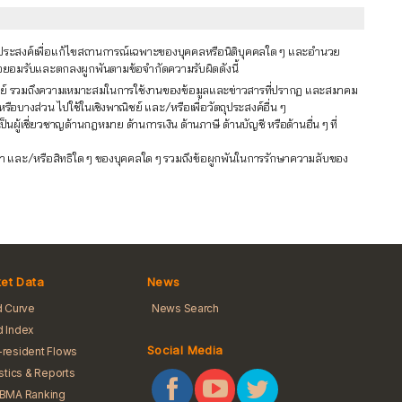
ัตถุประสงค์เพื่อแก้ไขสถานการณ์เฉพาะของบุคคลหรือนิติบุคคลใด ๆ และอำนวย
ข้าใจยอมรับและตกลงผูกพันตามข้อจำกัดความรับผิดดังนี้
าณิชย์ รวมถึงความเหมาะสมในการใช้งานของข้อมูลและข่าวสารที่ปรากฏ และสมาคม
หรือบางส่วน ไปใช้ในเชิงพาณิชย์ และ/หรือเพื่อวัตถุประสงค์อื่น ๆ
้เชี่ยวชาญด้านกฎหมาย ด้านการเงิน ด้านภาษี ด้านบัญชี หรือด้านอื่น ๆ ที่
ัญญา และ/หรือสิทธิใด ๆ ของบุคคลใด ๆ รวมถึงข้อผูกพันในการรักษาความลับของ
et Data
News
d Curve
News Search
 Index
Social Media
resident Flows
istics & Reports
iBMA Ranking