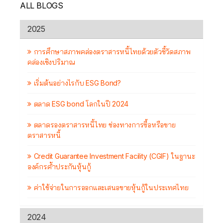
ALL BLOGS
2025
การศึกษาสภาพคล่องตราสารหนี้ไทยด้วยตัวชี้วัดสภาพ
คล่องเชิงปริมาณ
เริ่มต้นอย่างไรกับ ESG Bond?
ตลาด ESG bond โลกในปี 2024
ตลาดรองตราสารหนี้ไทย ช่องทางการซื้อหรือขาย
ตราสารหนี้
Credit Guarantee Investment Facility (CGIF) ในฐานะ
องค์กรค้ำประกันหุ้นกู้
ค่าใช้จ่ายในการออกและเสนอขายหุ้นกู้ในประเทศไทย
2024