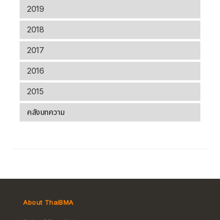
2019
2018
2017
2016
2015
คลังบทความ
About ThaiBMA