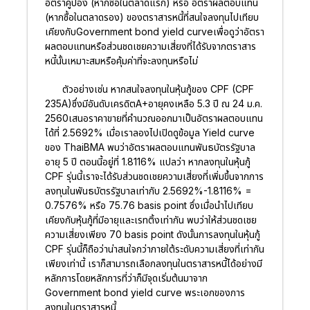
อัตราคูปอง (หากซื้อในตลาดแรก) หรือ อัตราผลตอบแทน
(หากซื้อในตลาดรอง) ของตราสารหนี้ที่สนใจลงทุนไปเทียบ
เคียงกับGovernment bond yield curveเพื่อดูว่าอัตรา
ผลตอบแทนหรือส่วนชดเชยความเสี่ยงที่ได้รับจากตราสาร
หนี้นั้นเหมาะสมหรือคุ้มค่าที่จะลงทุนหรือไม่
ตัวอย่างเช่น หากสนใจลงทุนในหุ้นกู้ของ CPF (CPF
235A)ซึ่งมีอันดับเครดิตA+อายุคงเหลือ 5.3 ปี ณ 24 ม.ค.
2560เสนอราคาขายที่คำนวณออกมาเป็นอัตราผลตอบแทน
ได้ที่ 2.5692% เมื่อเราลองไปเปิดดูข้อมูล Yield curve
ของ ThaiBMA พบว่าอัตราผลตอบแทนพันธบัตรรัฐบาล
อายุ 5 ปี ตอนนี้อยู่ที่ 1.8116% แปลว่า หากลงทุนในหุ้นกู้
CPF รุ่นนี้เราจะได้รับส่วนชดเชยความเสี่ยงที่เพิ่มขึ้นจากการ
ลงทุนในพันธบัตรรัฐบาลเท่ากับ 2.5692%-1.8116% =
0.7576% หรือ 75.76 basis point ซึ่งเมื่อนำไปเทียบ
เคียงกับหุ้นกู้ที่มีอายุและเรทติ้งเท่ากัน พบว่าให้ส่วนชดเชย
ความเสี่ยงเพียง 70 basis point ดังนั้นการลงทุนในหุ้นกู้
CPF รุ่นนี้ก็ถือว่าน่าสนใจกว่าภายใต้ระดับความเสี่ยงที่เท่ากัน
เพียงเท่านี้ เราก็สามารถเลือกลงทุนในตราสารหนี้ได้อย่างมี
หลักการโดยหลักการที่ว่าก็มีจุดเริ่มต้นมาจาก
Government bond yield curve พระเอกของการ
ลงทุนในตราสารหนี้