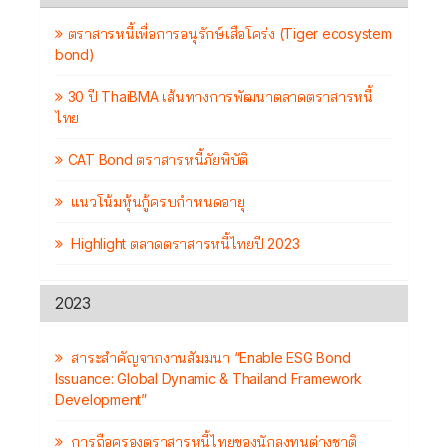
ตราสารหนี้เพื่อการอนุรักษ์เสือโคร่ง (Tiger ecosystem
bond)
30 ปี ThaiBMA เส้นทางการพัฒนาตลาดตราสารหนี้
ไทย
CAT Bond ตราสารหนี้ภัยพิบัติ
แนวโน้มหุ้นกู้ครบกำหนดอายุ
Highlight ตลาดตราสารหนี้ไทยปี 2023
2023
สาระสำคัญจากงานสัมมนา “Enable ESG Bond
Issuance: Global Dynamic & Thailand Framework
Development”
การถือครองตราสารหนี้ไทยของนักลงทุนต่างชาติ