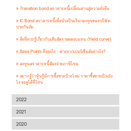
Transition bond ตราสารหนี้เปลี่ยนผ่านสู่ความยั่งยืน
IC Bond ตราสารหนี้เพื่อนับเป็นเงินกองทุนของบริษัท
ประกันภัย
สิ่งที่ควรรู้เกี่ยวกับเส้นอัตราผลตอบแทน (Yield curve)
Basis Points คืออะไร - ต่างจากเปอร์เซ็นต์อย่างไร?
ลงทุนตราสารหนี้ต้องจ่ายภาษีไหม
อยากรู้ว่าหุ้นกู้มีการซื้อขายบ้างไหม ราคาซื้อขายเป็นยัง
ไง จะดูได้ที่ไหน
2022
2021
2020