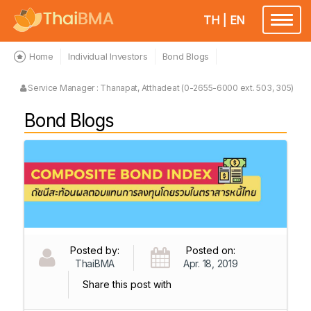
TH
|
EN
Toggl
naviga
Home
Individual Investors
Bond Blogs
Service Manager : Thanapat, Atthadeat (0-2655-6000 ext. 503, 305)
Bond Blogs
Posted by:
Posted on:
ThaiBMA
Apr. 18, 2019
Share this post with