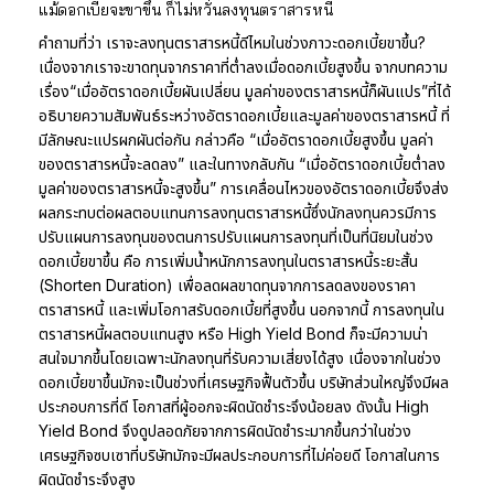
แม้ดอกเบี้ยจะขาขึ้น ก็ไม่หวั่นลงทุนตราสารหนี้
คำถามที่ว่า เราจะลงทุนตราสารหนี้ดีไหมในช่วงภาวะดอกเบี้ยขาขึ้น?
เนื่องจากเราจะขาดทุนจากราคาที่ต่ำลงเมื่อดอกเบี้ยสูงขึ้น จากบทความ
เรื่อง“เมื่ออัตราดอกเบี้ยผันเปลี่ยน มูลค่าของตราสารหนี้ก็ผันแปร”ที่ได้
อธิบายความสัมพันธ์ระหว่างอัตราดอกเบี้ยและมูลค่าของตราสารหนี้ ที่
มีลักษณะแปรผกผันต่อกัน กล่าวคือ “เมื่ออัตราดอกเบี้ยสูงขึ้น มูลค่า
ของตราสารหนี้จะลดลง” และในทางกลับกัน “เมื่ออัตราดอกเบี้ยต่ำลง
มูลค่าของตราสารหนี้จะสูงขึ้น” การเคลื่อนไหวของอัตราดอกเบี้ยจึงส่ง
ผลกระทบต่อผลตอบแทนการลงทุนตราสารหนี้ซึ่งนักลงทุนควรมีการ
ปรับแผนการลงทุนของตนการปรับแผนการลงทุนที่เป็นที่นิยมในช่วง
ดอกเบี้ยขาขึ้น คือ การเพิ่มน้ำหนักการลงทุนในตราสารหนี้ระยะสั้น
(Shorten Duration) เพื่อลดผลขาดทุนจากการลดลงของราคา
ตราสารหนี้ และเพิ่มโอกาสรับดอกเบี้ยที่สูงขึ้น นอกจากนี้ การลงทุนใน
ตราสารหนี้ผลตอบแทนสูง หรือ High Yield Bond ก็จะมีความน่า
สนใจมากขึ้นโดยเฉพาะนักลงทุนที่รับความเสี่ยงได้สูง เนื่องจากในช่วง
ดอกเบี้ยขาขึ้นมักจะเป็นช่วงที่เศรษฐกิจฟื้นตัวขึ้น บริษัทส่วนใหญ่จึงมีผล
ประกอบการที่ดี โอกาสที่ผู้ออกจะผิดนัดชำระจึงน้อยลง ดังนั้น High
Yield Bond จึงดูปลอดภัยจากการผิดนัดชำระมากขึ้นกว่าในช่วง
เศรษฐกิจซบเซาที่บริษัทมักจะมีผลประกอบการที่ไม่ค่อยดี โอกาสในการ
ผิดนัดชำระจึงสูง