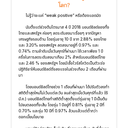
โลก?
ไม่รู้ว่าจะแค่ “weak positive” หรือต้องแอดมิด
นับตั้งแต่ช่วงต้นไตรมาส 4 ปี 2018 บอนด์ยิลด์ของทั้ง
ไทยและสหรัฐฯ ค่อยๆ ลดระดับลงมาเรื่อยๆ จากปัญหา
เศรษฐกิจรอบด้าน โดยรุ่นอายุ 10 ปี จาก 2.88% ของไทย
และ 3.20% ของสหรัฐฯ ลดลงมาอยู่ที่ 0.97% และ
0.74% ตามลำดับเมื่อวันศุกร์ที่ผ่านมา ใช้เวลาเพียง 1 ปี
ครึ่งในการลดระดับลงมาเกือบ 2% สำหรับบอนด์ยิลด์ไทย
และ 2.46 % ของสหรัฐฯ โดยมีเชื้อไวรัสโควิดเป็นตัวเร่ง
ปฏิกิริยาให้บอนด์ยิลด์ดิ่งลงแรงในช่วงเกือบ 2 เดือนที่ผ่าน
มา
โดยบอนด์ยิลด์ไทยช่วง 1 เดือนที่ผ่านมา ได้ปรับตัวลงทำ
สถิติต่ำสุดใหม่ไม่เว้นแต่ละวัน จนล่าสุดเมื่อวันศุกร์ที่แล้ว (6
มี.ค.) บอนด์ยิลด์ไทยทำสถิติต่ำสุดตั้งแต่รุ่นอายุ 1 ปีเป็นต้น
ไปจนตลอดทั้งเส้น โดยรุ่น 1 ปีอยู่ที่ 0.81% รุ่นอายุ 2 ปีที่
0.70% และรุ่น 10 ปีที่ 0.97% ล้วนแล้วแต่ต่ำกว่า
ดอกเบี้ยนโยบาย