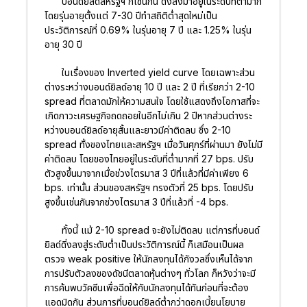
บอนด์ยิลด์สหรัฐฯ ก็เช่นกัน ดิ่งลงมาอยู่ในระดับที่ต่ำมาก
โดยรุ่นอายุตั้งแต่ 7-30 ปีทำสถิติต่ำสุดใหม่เป็น
ประวัติการณ์ที่ 0.69% ในรุ่นอายุ 7 ปี และ 1.25% ในรุ่น
อายุ 30 ปี
ในเรื่องของ Inverted yield curve โดยเฉพาะส่วน
ต่างระหว่างบอนด์ยิลด์อายุ 10 ปี และ 2 ปี ที่เรียกว่า 2-10
spread ที่ตลาดมักให้ความสนใจ โดยใช้แสดงถึงโอกาสที่จะ
เกิดภาวะเศรษฐกิจถดถอยในอีกไม่เกิน 2 ปีหากส่วนต่างระ
หว่างบอนด์ยิลด์อายุสั้นและยาวมีค่าติดลบ ซึ่ง 2-10
spread ทั้งของไทยและสหรัฐฯ เมื่อวันศุกร์ที่ผ่านมา ยังไม่มี
ค่าติดลบ โดยของไทยอยู่ในระดับที่ต่ำมากที่ 27 bps. ปรับ
ตัวสูงขึ้นมาจากเมื่อช่วงไตรมาส 3 ปีที่แล้วที่มีค่าเพียง 6
bps. เท่านั้น ส่วนของสหรัฐฯ ทรงตัวที่ 25 bps. โดยปรับ
สูงขึ้นเช่นกันจากช่วงไตรมาส 3 ปีที่แล้วที่ -4 bps.
ทั้งนี้ แม้ 2-10 spread จะยังไม่ติดลบ แต่การที่บอนด์
ยิลด์ดิ่งลงสู่ระดับต่ำเป็นประวัติการณ์นี้ ก็เสมือนเป็นผล
ตรวจ weak positive ให้นักลงทุนได้กังวลซึ่งเห็นได้จาก
การปรับตัวลงของดัชนีตลาดหุ้นต่างๆ ทั่วโลก ก็หวังว่าจะมี
การค้นพบวัคซีนเพื่อฉีดให้กับนักลงทุนได้ทันก่อนที่จะต้อง
แอดมิดกัน ส่วนการที่บอนด์ยิลด์ต่ำกว่าดอกเบี้ยนโยบาย