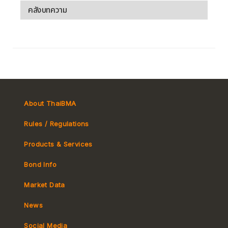
คลังบทความ
About ThaiBMA
Rules / Regulations
Products & Services
Bond Info
Market Convention
Market Data
Tax
Yield Curve
News
MeBond
Social Media