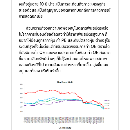
จนถึงรุ่นอายุ 10 ปี น่าจะเป็นการสะท้อนถึงภาวะเศรษฐกิจ
ชะลอตัวและเป็นสัญญาณของตลาดที่บอกถึงการคาดการณ์
การลดดอกเบี้ย
ส่วนความกังวลที่ว่าเกิดฟองสบู่ในตลาดพันธบัตรหรือ
ไม่จากการที่บอนด์ยิลด์ลดลงทำให้ราคาพันธบัตรสูงมาก ก็
อยากให้ย้อนดูที่ราคาหุ้น ค่า PE และดัชนีตลาดหุ้น ต่างอยู่ใน
ระดับที่สูงทั้งนั้นตั้งแต่ที่เริ่มมีนวัตกรรมการทำ QE ตราบใด
ที่ยังมีการทำ QE และหลายประเทศเริ่มหันมาทำ QE กันมาก
ขึ้น ราคาสินทรัพย์ต่างๆ ก็ไม่รู้จะต่ำลงแค่ไหนเพราะสภาพ
คล่องต้องมีที่ไป ความผันผวนต่างหากที่มากขึ้น...สูงขึ้น คง
อยู่ และต่ำลง ให้เห็นเร็วขึ้น