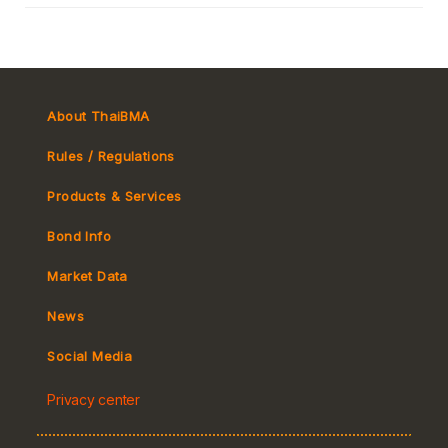
About ThaiBMA
Rules / Regulations
Products & Services
Bond Info
Market Convention
Market Data
Tax
Yield Curve
News
MeBond
Social Media
Non-resident Flows
Privacy center
e-bookbuilding