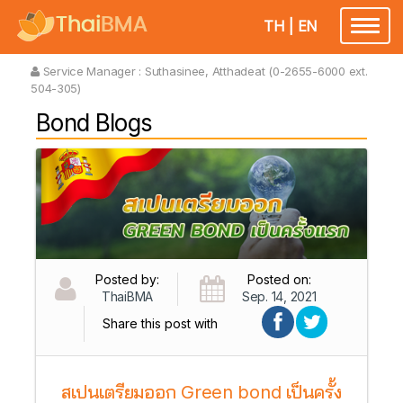
TH
|
EN
Toggl
naviga
Service Manager :
Suthasinee, Atthadeat (0-2655-6000 ext.
504-305)
Bond Blogs
Posted by:
Posted on:
ThaiBMA
Sep. 14, 2021
Share this post with
สเปนเตรียมออก Green bond เป็นครั้ง