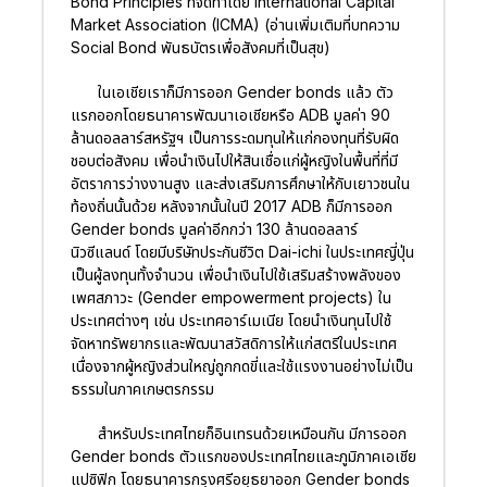
Bond Principles ที่จัดทำโดย International Capital
Market Association (ICMA) (อ่านเพิ่มเติมที่บทความ
Social Bond พันธบัตรเพื่อสังคมที่เป็นสุข)
ในเอเชียเราก็มีการออก Gender bonds แล้ว ตัว
แรกออกโดยธนาคารพัฒนาเอเชียหรือ ADB มูลค่า 90
ล้านดอลลาร์สหรัฐฯ เป็นการระดมทุนให้แก่กองทุนที่รับผิด
ชอบต่อสังคม เพื่อนำเงินไปให้สินเชื่อแก่ผู้หญิงในพื้นที่ที่มี
อัตราการว่างงานสูง และส่งเสริมการศึกษาให้กับเยาวชนใน
ท้องถิ่นนั้นด้วย หลังจากนั้นในปี 2017 ADB ก็มีการออก
Gender bonds มูลค่าอีกกว่า 130 ล้านดอลลาร์
นิวซีแลนด์ โดยมีบริษัทประกันชีวิต Dai-ichi ในประเทศญี่ปุ่น
เป็นผู้ลงทุนทั้งจำนวน เพื่อนำเงินไปใช้เสริมสร้างพลังของ
เพศสภาวะ (Gender empowerment projects) ใน
ประเทศต่างๆ เช่น ประเทศอาร์เมเนีย โดยนำเงินทุนไปใช้
จัดหาทรัพยากรและพัฒนาสวัสดิการให้แก่สตรีในประเทศ
เนื่องจากผู้หญิงส่วนใหญ่ถูกกดขี่และใช้แรงงานอย่างไม่เป็น
ธรรมในภาคเกษตรกรรม
สำหรับประเทศไทยก็อินเทรนด้วยเหมือนกัน มีการออก
Gender bonds ตัวแรกของประเทศไทยและภูมิภาคเอเชีย
แปซิฟิก โดยธนาคารกรุงศรีอยุธยาออก Gender bonds