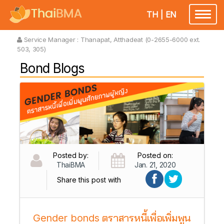
TH
|
EN
Toggl
naviga
Service Manager :
Thanapat, Atthadeat (0-2655-6000 ext.
503, 305)
Bond Blogs
Posted by:
Posted on:
ThaiBMA
Jan. 21, 2020
Share this post with
Gender bonds ตราสารหนี้เพื่อเพิ่มพูน