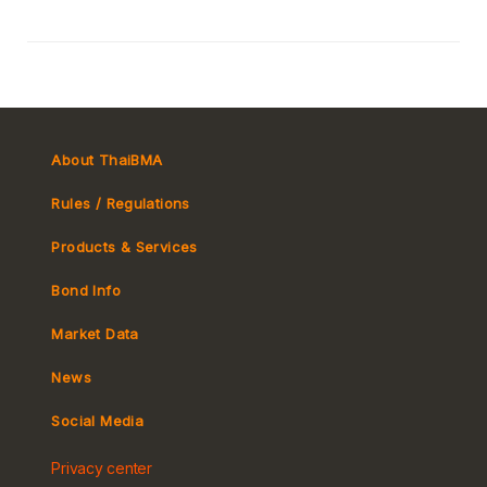
About ThaiBMA
Rules / Regulations
Products & Services
Bond Info
Market Convention
Market Data
Tax
Yield Curve
News
MeBond
Social Media
Non-resident Flows
Privacy center
e-bookbuilding