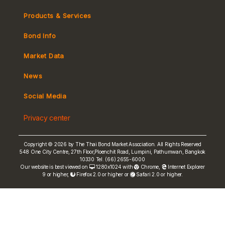
Products & Services
Bond Info
Market Convention
Market Data
Tax
Yield Curve
News
MeBond
Social Media
Non-resident Flows
Privacy center
e-bookbuilding
Copyright © 2026 by The Thai Bond Market Association. All Rights Reserved
548 One City Centre, 27th Floor,Ploenchit Road, Lumpini, Pathumwan, Bangkok
10330 Tel. (66) 2655-6000
Our website is best viewed on
1280x1024 with
Chrome
,
Internet Explorer
9 or higher,
Firefox 2.0 or higher or
Safari 2.0 or higher.
FRN Rate
Bond Price
ASEAN+3 Bond Info