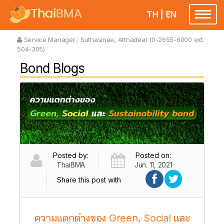
TH
|
EN
Toggl
naviga
Service Manager :
Suthasinee, Atthadeat (0-2655-6000 ext.
504-305)
Bond Blogs
Posted by:
Posted on:
ThaiBMA
Jun. 11, 2021
Share this post with
ความแตกต่างของ Green, Social และ