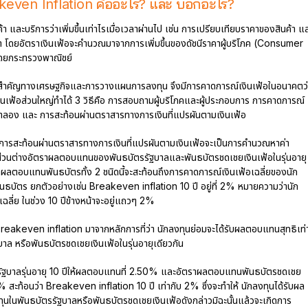
keven Inflation คืออะไร? และ บอกอะไร?
้า และบริการว่าเพิ่มขึ้นเท่าไรเมื่อเวลาผ่านไป เช่น การเปรียบเทียบราคาของสินค้า แ
หน้า โดยอัตราเงินเฟ้อจะคำนวณมาจากการเพิ่มขึ้นของดัชนีราคาผู้บริโภค (Consumer
ำโดยกระทรวงพาณิชย์
ที่สำคัญทางเศรษฐกิจและการวางแผนการลงทุน จึงมีการคาดการณ์เงินเฟ้อในอนาคตว
์เงินเฟ้อส่วนใหญ่ทำได้ 3 วิธีคือ การสอบถามผู้บริโภคและผู้ประกอบการ การคาดการณ์
อง และ การสะท้อนผ่านตราสารทางการเงินที่แปรผันตามเงินเฟ้อ
การสะท้อนผ่านตราสารทางการเงินที่แปรผันตามเงินเฟ้อจะเป็นการคำนวณหาค่า
นส่วนต่างอัตราผลตอบแทนของพันธบัตรรัฐบาลและพันธบัตรชดเชยเงินเฟ้อในรุ่นอายุ
าผลตอบแทนพันธบัตรทั้ง 2 ชนิดนี้จะสะท้อนถึงการคาดการณ์เงินเฟ้อเฉลี่ยของนัก
นธบัตร ยกตัวอย่างเช่น Breakeven inflation 10 ปี อยู่ที่ 2% หมายความว่านัก
เฉลี่ย ในช่วง 10 ปีข้างหน้าจะอยู่แถวๆ 2%
akeven inflation มาจากหลักการที่ว่า นักลงทุนย่อมจะได้รับผลตอบแทนสุทธิเท่
บาล หรือพันธบัตรชดเชยเงินเฟ้อในรุ่นอายุเดียวกัน
รรัฐบาลรุ่นอายุ 10 ปีให้ผลตอบแทนที่ 2.50% และอัตราผลตอบแทนพันธบัตรชดเชย
 0.5% สะท้อนว่า Breakeven inflation 10 ปี เท่ากับ 2% ซึ่งจะทำให้ นักลงทุนได้รับผล
ทุนในพันธบัตรรัฐบาลหรือพันธบัตรชดเชยเงินเฟ้อดังกล่าวมิฉะนั้นแล้วจะเกิดการ