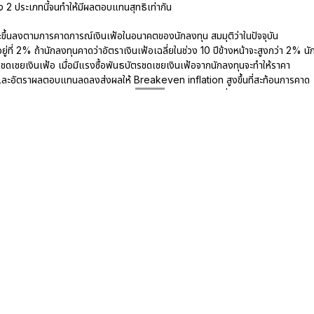
ง 2 ประเภทนี้จนทำให้มีผลตอบแทนสุทธิเท่ากัน
ึ้นลงตามการคาดการณ์เงินเฟ้อในอนาคตของนักลงทุน สมมุติว่าในปัจจุบัน
่ที่ 2% ถ้านักลงทุนคาดว่าอัตราเงินเฟ้อเฉลี่ยในช่วง 10 ปีข้างหน้าจะสูงกว่า 2% นั
ดเชยเงินเฟ้อ เมื่อมีแรงซื้อพันธบัตรชดเชยเงินเฟ้อจากนักลงทุนจะทำให้ราคา
นและอัตราผลตอบแทนลดลงส่งผลให้ Breakeven inflation สูงขึ้นที่สะท้อนการคาด
ของนักลงทุน ในทางกลับกันหากนักลงทุนคาดว่าอัตราเงินเฟ้อจะต่ำกว่า 2% ก็จะเลือก
ำให้ Breakeven inflation ต่ำลง
ven inflation ของสหรัฐฯ สะท้อนการคาดการณ์เงินเฟ้อของนักลงทุนได้เป็นอย่างดี
COVID-19 ระบาดอย่างหนักทั่วโลกและเกิดการปิดเมืองทำให้กระทบกับเศรษฐกิจ และกา
้อัตราเงินเฟ้อมีแนวโน้มลดลง ในช่วงนั้น Breakeven inflation 10 ปี ของสหรัฐได
นเดือน ก.พ. 2020 มาอยู่ที่ 0.5% ในเดือน มี.ค. ซึ่งต่ำที่สุดในรอบ 10 ปีเลยทีเดียว
ชนีชี้วัดอัตราเงินเฟ้อของสหรัฐก็ปรับตัวลงจากระดับ 2% มาอยู่ที่ 1.5% ในเดือน มี.ค.
่จุดต่ำสุดในรอบ 7 ปี ที่ 0.1% ในเดือน พ.ค. ในขณะที่ CPI ทำจุดต่ำสุดนั้น
มปรับตัวสูงขึ้นสะท้อนความคาดหวังของนักลงทุนว่าอัตราเงินเฟ้อได้ผ่านจุดต่ำสุดแ
นต้นมา CPI ของสหรัฐปรับตัวสูงขึ้นต่อเนื่องจนมาอยู่ที่ 9.1% ในเดือน มิ.ย. 2022