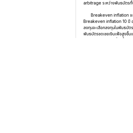
arbitrage ระหว่างพันธบัตรทั้
Breakeven inflation จะข
Breakeven inflation 10 ปี อยู
ลงทุนจะเลือกลงทุนในพันธบัตรช
พันธบัตรชดเชยเงินเฟ้อสูงขึ้
การณ์อัตราเงินเฟ้อที่สูงขึ้น
ลงทุนในพันธบัตรรัฐบาลและท
จากอดีตที่ผ่านมา Breake
ในช่วงเดือน มี.ค. 2020 ที่ 
จับจ่ายใช้สอยของประชาชนทำให
ลงอย่างรวดเร็วจากระดับ 1.5% ใ
ตัวเลข Headline CPI ที่เป็นดั
และปรับลดลงต่อเนื่องจนมาอยู่ที
Breakeven inflation มีแนวโน้
นับตั้งแต่เดือน พ.ค. 2020 เป็