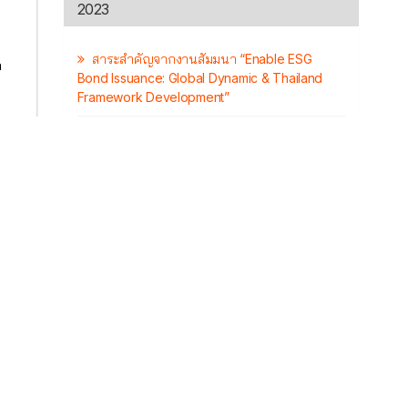
2023
สาระสำคัญจากงานสัมมนา “Enable ESG
ก
Bond Issuance: Global Dynamic & Thailand
Framework Development”
การถือครองตราสารหนี้ไทยของนักลงทุนต่าง
ชาติ
Facts: หุ้นกู้ครบกำหนดในปีหน้า (2024)
ร
้ลด
Par Value คืออะไร
พัฒนาการของตลาด ESG Bonds ของไทย
เปรียบเทียบกับยุโรป
ล้ว
5 ปีผ่านไป ตลาดหุ้นกู้เปลี่ยนไปขนาดไหน
ถ้าผู้ออกหุ้นกู้ถูกฟ้องล้มละลาย ผู้ถือหุ้นกู้ต้องทำ
อย่างไร