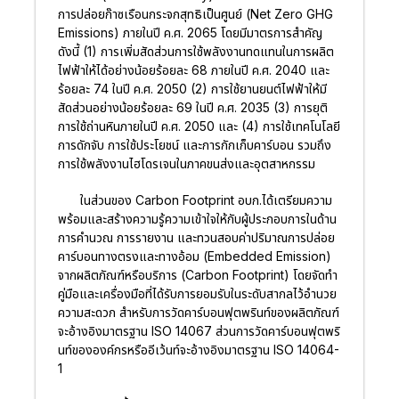
การปล่อยก๊าซเรือนกระจกสุทธิเป็นศูนย์ (Net Zero GHG
Emissions) ภายในปี ค.ศ. 2065 โดยมีมาตรการสําคัญ
ดังนี้ (1) การเพิ่มสัดส่วนการใช้พลังงานทดแทนในการผลิต
ไฟฟ้าให้ได้อย่างน้อยร้อยละ 68 ภายในปี ค.ศ. 2040 และ
ร้อยละ 74 ในปี ค.ศ. 2050 (2) การใช้ยานยนต์ไฟฟ้าให้มี
สัดส่วนอย่างน้อยร้อยละ 69 ในปี ค.ศ. 2035 (3) การยุติ
การใช้ถ่านหินภายในปี ค.ศ. 2050 และ (4) การใช้เทคโนโลยี
การดักจับ การใช้ประโยชน์ และการกักเก็บคาร์บอน รวมถึง
การใช้พลังงานไฮโดรเจนในภาคขนส่งและอุตสาหกรรม
ในส่วนของ Carbon Footprint อบก.ได้เตรียมความ
พร้อมและสร้างความรู้ความเข้าใจให้กับผู้ประกอบการในด้าน
การคำนวณ การรายงาน และทวนสอบค่าปริมาณการปล่อย
คาร์บอนทางตรงและทางอ้อม (Embedded Emission)
จากผลิตภัณฑ์หรือบริการ (Carbon Footprint) โดยจัดทำ
คู่มือและเครื่องมือที่ได้รับการยอมรับในระดับสากลไว้อำนวย
ความสะดวก สำหรับการวัดคาร์บอนฟุตพรินท์ของผลิตภัณฑ์
จะอ้างอิงมาตรฐาน ISO 14067 ส่วนการวัดคาร์บอนฟุตพริ
นท์ขององค์กรหรืออีเว้นท์จะอ้างอิงมาตรฐาน ISO 14064-
1