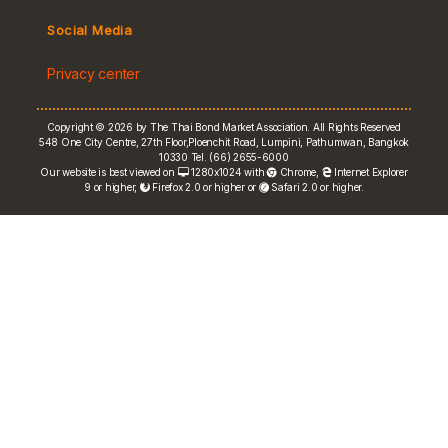
Social Media
Non-resident Flows
Privacy center
e-bookbuilding
Copyright © 2026 by The Thai Bond Market Association. All Rights Reserved
548 One City Centre, 27th Floor,Ploenchit Road, Lumpini, Pathumwan, Bangkok
10330 Tel. (66) 2655-6000
Our website is best viewed on
1280x1024 with
Chrome
,
Internet Explorer
9 or higher,
Firefox 2.0 or higher or
Safari 2.0 or higher.
FRN Rate
Bond Price
ASEAN+3 Bond Info