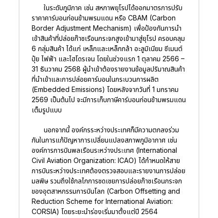
ในระดับภูมิภาค เช่น สหภาพยุโรปได้ออกมาตรการปรับ
ราคาคาร์บอนก่อนข้ามพรมแดน หรือ CBAM (Carbon
Border Adjustment Mechanism) เพื่อป้องกันการนำ
เข้าสินค้าที่ปล่อยก๊าซเรือนกระจกสูงเข้ามาสู่ยุโรป ครอบคลุม
6 กลุ่มสินค้า ได้แก่ เหล็กและเหล็กกล้า อะลูมิเนียม ซีเมนต์
ปุ๋ย ไฟฟ้า และไฮโดรเจน โดยในช่วงแรก 1 ตุลาคม 2566 –
31 ธันวาคม 2568 ผู้นำเข้าต้องรายงานข้อมูลปริมาณสินค้า
ที่นำเข้าและการปล่อยคาร์บอนในกระบวนการผลิต
(Embedded Emissions) โดยหลังจากวันที่ 1 มกราคม
2569 เป็นต้นไป จะมีการเก็บภาษีคาร์บอนก่อนข้ามพรมแดน
เต็มรูปแบบ
นอกจากนี้ องค์กรระหว่างประเทศก็มีความตกลงร่วม
กันในการแก้ปัญหาการเปลี่ยนแปลงสภาพภูมิอากาศ เช่น
องค์การการบินพลเรือนระหว่างประเทศ (International
Civil Aviation Organization: ICAO) ได้กำหนดให้สาย
การบินระหว่างประเทศต้องตรวจสอบและรายงานการปล่อย
มลพิษ รวมถึงใช้กลไกการชดเชยการปล่อยก๊าซเรือนกระจก
ของอุตสาหกรรมการบินโลก (Carbon Offsetting and
Reduction Scheme for International Aviation:
CORSIA) โดยระยะนำร่องเริ่มมาตั้งแต่ปี 2564