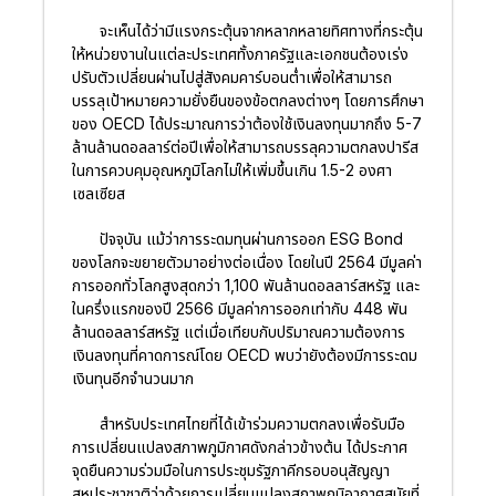
จะเห็นได้ว่ามีแรงกระตุ้นจากหลากหลายทิศทางที่กระตุ้น
ให้หน่วยงานในแต่ละประเทศทั้งภาครัฐและเอกชนต้องเร่ง
ปรับตัวเปลี่ยนผ่านไปสู่สังคมคาร์บอนต่ำเพื่อให้สามารถ
บรรลุเป้าหมายความยั่งยืนของข้อตกลงต่างๆ โดยการศึกษา
ของ OECD ได้ประมาณการว่าต้องใช้เงินลงทุนมากถึง 5-7
ล้านล้านดอลลาร์ต่อปีเพื่อให้สามารถบรรลุความตกลงปารีส
ในการควบคุมอุณหภูมิโลกไม่ให้เพิ่มขึ้นเกิน 1.5-2 องศา
เซลเซียส
ปัจจุบัน แม้ว่าการระดมทุนผ่านการออก ESG Bond
ของโลกจะขยายตัวมาอย่างต่อเนื่อง โดยในปี 2564 มีมูลค่า
การออกทั่วโลกสูงสุดกว่า 1,100 พันล้านดอลลาร์สหรัฐ และ
ในครึ่งแรกของปี 2566 มีมูลค่าการออกเท่ากับ 448 พัน
ล้านดอลลาร์สหรัฐ แต่เมื่อเทียบกับปริมาณความต้องการ
เงินลงทุนที่คาดการณ์โดย OECD พบว่ายังต้องมีการระดม
เงินทุนอีกจำนวนมาก
สำหรับประเทศไทยที่ได้เข้าร่วมความตกลงเพื่อรับมือ
การเปลี่ยนแปลงสภาพภูมิกาศดังกล่าวข้างต้น ได้ประกาศ
จุดยืนความร่วมมือในการประชุมรัฐภาคีกรอบอนุสัญญา
สหประชาชาติว่าด้วยการเปลี่ยนแปลงสภาพภูมิอากาศสมัยที่