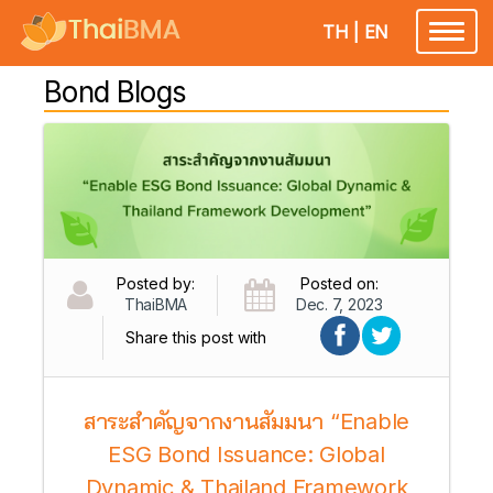
TH
|
EN
Toggl
naviga
Bond Blogs
Posted by:
Posted on:
ThaiBMA
Dec. 7, 2023
Share this post with
สาระสำคัญจากงานสัมมนา “Enable
ESG Bond Issuance: Global
Dynamic & Thailand Framework