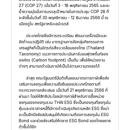
27 (COP 27) เมื่อวันที่ 3 - 18 พฤศิจกายน 2565 และจะ
ย้ำความมุ่งมั่นการบรรลุเป้าหมายในการประชุม COP 28 ที่
จะจัดขึ้นในวันที่ 30 พฤศจิกายน - 12 ธันวาคม 2566 นี้ ณ
เมืองดูไบ สหรัฐอาหรับเอมิเรตส์
ประเทศไทยจึงมีการตระเตรียม พัฒนาเครื่องมือและ
จัดทำแนวปฏิบัติ เช่น มาตรฐานการจัดกลุ่มกิจกรรมทาง
เศรษฐกิจที่เป็นมิตรต่อสิ่งแวดล้อมของไทย (Thailand
Taxonomy) แนวทางการประเมินคาร์บอนฟุตพริ้นท์ของ
องค์กร (Carbon footprint) เป็นต้น เพื่อให้หน่วยงาน
ต่างๆ สามารถดำเนินการให้เป็นไปตามความตกลงได้
ล่าสุด คณะรัฐมนตรีมีมติเห็นชอบมาตรการภาษีเพื่อส่ง
เสริมการลงทุนเพื่อความยั่งยืนของประเทศไทยตามที่
กระทรวงการคลังเสนอ เมื่อวันที่ 21 พฤศจิกายน 2566 ที่
ผ่านมา โดยให้สิทธิประโยชน์ทางภาษีสำหรับการซื้อหน่วย
ลงทุนของกองทุนรวม THAI ESG ซึ่งเป็นกองทุนที่ลงทุนใน
หุ้นและตราสารหนี้ที่มีการดำเนินธุรกิจตามหลัก ESG ซึ่งน่า
จะเป็นอีกปัจจัยสนับสนุนให้เกิดความต้องการลงทุนใน ESG
Bond และช่วยส่งเสริมให้ตลาด ESG Bond ของไทยขยาย
ตัวขึ้นได้อีก