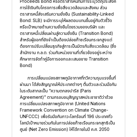
Proceeds Bond หรือตราสารหนี้ที่มีการระบุวัตถุประสงค์
การใช้เงินกับโครงการเพื่อสิ่งแวดล้อมและสังคม ส่วน
ตราสารหนี้ส่งเสริมความยั่งยืน (Sustainability-Linked
Bond: SLB) จะมีการระบุให้ผลตอบแทนขึ้นอยู่กับตัวชี้วัด
หรือเป้าหมายด้านความยั่งยืนโดยรวมของบริษัท และ
ตราสารหนี้เปลี่ยนผ่านสู่ความยั่งยืน (Transition Bond)
สำหรับผู้ออกที่ยังจำเป็นต้องปล่อยก๊าซเรือนกระจกสูงแต่
ต้องการปรับเปลี่ยนธุรกิจสู่การเป็นมิตรกับสิ่งแวดล้อม (ซึ่ง
สำนักงาน ก.ล.ต. ร่วมกับหน่วยงานที่เกี่ยวข้องอยู่ระหว่าง
ศึกษาการจัดทำคู่มือการออกและเสนอขาย Transition
Bond)
การเปลี่ยนแปลงสภาพภูมิอากาศที่ทวีความรุนแรงขึ้นที่
ผ่านมา ได้ส่งสัญญาณให้ประเทศต่างๆ ตื่นตัวและร่วมมือกัน
ในระดับสากลเป็น “ความตกลงปารีส (Paris
Agreement)” ตามกรอบอนุสัญญาสหประชาชาติว่าด้วย
การเปลี่ยนแปลงสภาพภูมิอากาศ (United Nations
Framework Convention on Climate Change-
UNFCCC) เพื่อรับมือกับภาวะโลกร้อนที่ 196 ประเทศทั่ว
โลกมีเป้าหมายร่วมกันในการปล่อยก๊าซเรือนกระจกสุทธิเป็น
ศูนย์ (Net Zero Emission) ให้ได้ภายในปี ค.ศ. 2050