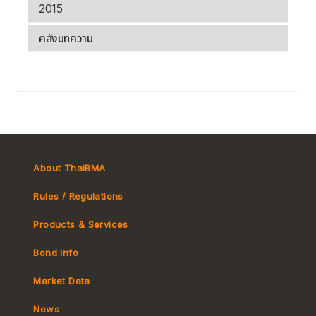
2015
คลังบทความ
About ThaiBMA
Rules / Regulations
Products & Services
Bond Info
Market Convention
Market Data
Tax
Yield Curve
News
MeBond