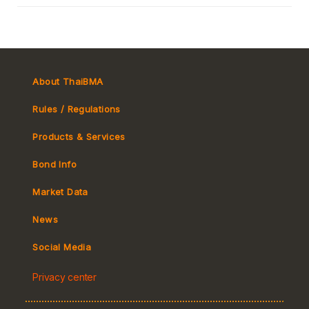
About ThaiBMA
Rules / Regulations
Products & Services
Bond Info
Market Convention
Market Data
Tax
Yield Curve
News
MeBond
Social Media
Non-resident Flows
Privacy center
e-bookbuilding