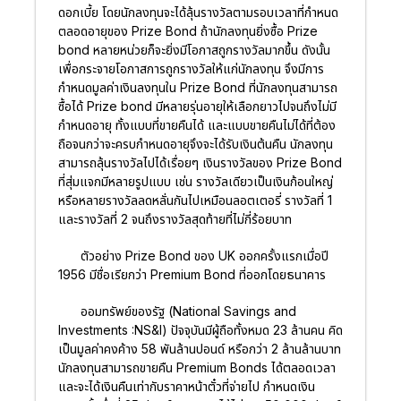
ดอกเบี้ย โดยนักลงทุนจะได้ลุ้นรางวัลตามรอบเวลาที่กำหนด
ตลอดอายุของ Prize Bond ถ้านักลงทุนยิ่งซื้อ Prize
bond หลายหน่วยก็จะยิ่งมีโอกาสถูกรางวัลมากขึ้น ดังนั้น
เพื่อกระจายโอกาสการถูกรางวัลให้แก่นักลงทุน จึงมีการ
กำหนดมูลค่าเงินลงทุนใน Prize Bond ที่นักลงทุนสามารถ
ซื้อได้ Prize bond มีหลายรุ่นอายุให้เลือกยาวไปจนถึงไม่มี
กำหนดอายุ ทั้งแบบที่ขายคืนได้ และแบบขายคืนไม่ได้ที่ต้อง
ถือจนกว่าจะครบกำหนดอายุจึงจะได้รับเงินต้นคืน นักลงทุน
สามารถลุ้นรางวัลไปได้เรื่อยๆ เงินรางวัลของ Prize Bond
ที่สุ่มแจกมีหลายรูปแบบ เช่น รางวัลเดียวเป็นเงินก้อนใหญ่
หรือหลายรางวัลลดหลั่นกันไปเหมือนลอตเตอรี่ รางวัลที่ 1
และรางวัลที่ 2 จนถึงรางวัลสุดท้ายที่ไม่กี่ร้อยบาท
ตัวอย่าง Prize Bond ของ UK ออกครั้งแรกเมื่อปี
1956 มีชื่อเรียกว่า Premium Bond ที่ออกโดยธนาคาร
ออมทรัพย์ของรัฐ (National Savings and
Investments :NS&I) ปัจจุบันมีผู้ถือทั้งหมด 23 ล้านคน คิด
เป็นมูลค่าคงค้าง 58 พันล้านปอนด์ หรือกว่า 2 ล้านล้านบาท
นักลงทุนสามารถขายคืน Premium Bonds ได้ตลอดเวลา
และจะได้เงินคืนเท่ากับราคาหน้าตั๋วที่จ่ายไป กำหนดเงิน