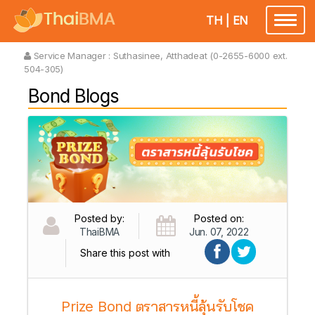
TH
|
EN
Toggl
naviga
Service Manager :
Suthasinee, Atthadeat (0-2655-6000 ext.
504-305)
Bond Blogs
Posted by:
Posted on:
ThaiBMA
Jun. 07, 2022
Share this post with
Prize Bond ตราสารหนี้ลุ้นรับโชค