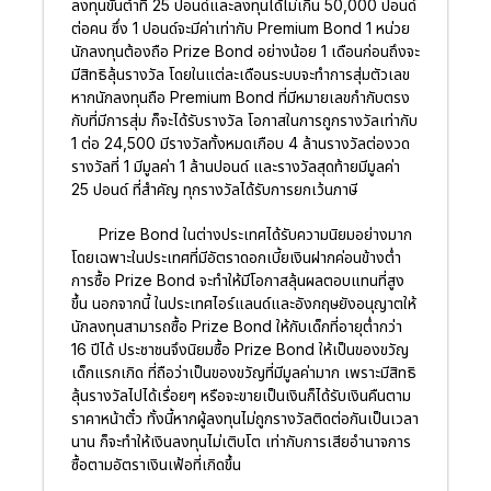
ลงทุนขั้นต่ำที่ 25 ปอนด์และลงทุนได้ไม่เกิน 50,000 ปอนด์
ต่อคน ซึ่ง 1 ปอนด์จะมีค่าเท่ากับ Premium Bond 1 หน่วย
นักลงทุนต้องถือ Prize Bond อย่างน้อย 1 เดือนก่อนถึงจะ
มีสิทธิลุ้นรางวัล โดยในแต่ละเดือนระบบจะทำการสุ่มตัวเลข
หากนักลงทุนถือ Premium Bond ที่มีหมายเลขกำกับตรง
กับที่มีการสุ่ม ก็จะได้รับรางวัล โอกาสในการถูกรางวัลเท่ากับ
1 ต่อ 24,500 มีรางวัลทั้งหมดเกือบ 4 ล้านรางวัลต่องวด
รางวัลที่ 1 มีมูลค่า 1 ล้านปอนด์ และรางวัลสุดท้ายมีมูลค่า
25 ปอนด์ ที่สำคัญ ทุกรางวัลได้รับการยกเว้นภาษี
Prize Bond ในต่างประเทศได้รับความนิยมอย่างมาก
โดยเฉพาะในประเทศที่มีอัตราดอกเบี้ยเงินฝากค่อนข้างต่ำ
การซื้อ Prize Bond จะทำให้มีโอกาสลุ้นผลตอบแทนที่สูง
ขึ้น นอกจากนี้ ในประเทศไอร์แลนด์และอังกฤษยังอนุญาตให้
นักลงทุนสามารถซื้อ Prize Bond ให้กับเด็กที่อายุต่ำกว่า
16 ปีได้ ประชาชนจึงนิยมซื้อ Prize Bond ให้เป็นของขวัญ
เด็กแรกเกิด ที่ถือว่าเป็นของขวัญที่มีมูลค่ามาก เพราะมีสิทธิ
ลุ้นรางวัลไปได้เรื่อยๆ หรือจะขายเป็นเงินก็ได้รับเงินคืนตาม
ราคาหน้าตั๋ว ทั้งนี้หากผู้ลงทุนไม่ถูกรางวัลติดต่อกันเป็นเวลา
นาน ก็จะทำให้เงินลงทุนไม่เติบโต เท่ากับการเสียอำนาจการ
ซื้อตามอัตราเงินเฟ้อที่เกิดขึ้น