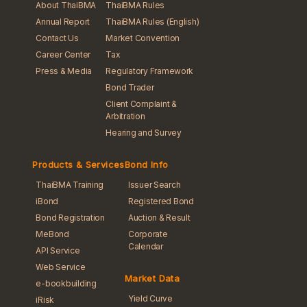
About ThaiBMA
ThaiBMA Rules
Annual Report
ThaiBMA Rules (English)
Contact Us
Market Convention
Career Center
Tax
Press & Media
Regulatory Framework
Bond Trader
Client Complaint &
Arbitration
Hearing and Survey
Products & Services
Bond Info
ThaiBMA Training
Issuer Search
iBond
Registered Bond
Bond Registration
Auction & Result
MeBond
Corporate
Calendar
API Service
Web Service
Market Data
e-bookbuilding
Yield Curve
iRisk