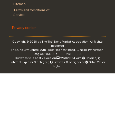
Sitemap
Terms and Conditions of
Service
Privacy center
Copyright © 2026 by The Thai Bond Market Association. All Rights
Reserved
548 One City Centre, 27th Floor,Ploenchit Road, Lumpini, Pathumwan,
Bangkok 10330 Tel. (66) 2655-6000
Our website is best viewed on
1280x1024 with
Chrome
,
Internet Explorer 9 or higher,
Firefox 2.0 or higher or
Safari 2.0 or
higher.