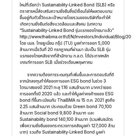
ใหม่ที่เรียกว่า Sustainability-Linked Bond (SLB) หรือ
ตราสารหนี้ส่งเสริมความยั่งยืนซึ่งมีเงื่อนไขให้ผลตอบแทน
ขึ้นอยู่กับตัวชี้วัดและเป้าหมายโดยรวมของบริษัทที่จะทำให้
เกิดความยั่งยืนต่อสิ่งแวดล้อมและสังคม (บทความ
“Sustainability-Linked Bond รุ่นแรกของไทยมาแล้ว”
http://www.thaibma.or.th/EN/Investors/Individual/Blog/202
โดย บมจ. ไทยยูเนี่ยน กรุ๊ป (TU) มูลค่าการออก 5,000
ล้านบาทเมื่อวันที่ 20 กรกฎาคมที่ผ่านมา นับเป็น SLB รุ่น
แรกของไทยหลังจากที่สำนักงาน ก.ล.ต. ได้ประกาศหลัก
เกณฑ์การออก SLB เมื่อช่วงเดือนพฤษภาคม
จากความต้องการระดมทุนที่เพิ่มขึ้นและการตอบรับที่ดี
จากนักลงทุนทำให้ยอดการออก ESG bond ในช่วง 3
ไตรมาสของปี 2021 ทะลุ 1.16 แสนล้านบาท มากกว่ายอด
การออกทั้งปี 2020 แล้ว และทำให้มูลค่าคงค้างของ ESG
bond ที่ขึ้นทะเบียนกับ ThaiBMA ณ 15 ต.ค. 2021 สูงถึง
2.25 แสนล้านบาท ประกอบด้วย Green bond 70,100
ล้านบาท Social bond 9,800 ล้านบาท และ
Sustainability bond 140,100 ล้านบาท (รวมพันธบัตร
เพื่อความยั่งยืนของกระทรวงการคลังมูลค่า 127,000 ล้าน
บาท) รวมถึง Sustainability-Linked Bond มูลค่า