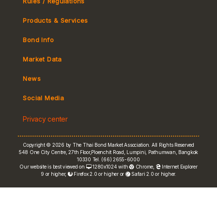
Rules / Regulations
Products & Services
Bond Info
Market Convention
Market Data
Tax
Yield Curve
News
MeBond
Social Media
Non-resident Flows
Privacy center
e-bookbuilding
Copyright © 2026 by The Thai Bond Market Association. All Rights Reserved
548 One City Centre, 27th Floor,Ploenchit Road, Lumpini, Pathumwan, Bangkok
10330 Tel. (66) 2655-6000
Our website is best viewed on
1280x1024 with
Chrome
,
Internet Explorer
9 or higher,
Firefox 2.0 or higher or
Safari 2.0 or higher.
FRN Rate
Bond Price
ASEAN+3 Bond Info