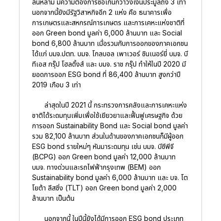
ล้นหลาม มีความต้องการซื้อเกินกว่าวงเงินประมูลถึง 3 เท่า
นอกจากนี้ยังมีรัฐวิสาหกิจอีก 2 แห่ง คือ ธนาคารเพื่อ
การเกษตรและสหกรณ์การเกษตร และการเคหะแห่งชาติที่
ออก Green bond มูลค่า 6,000 ล้านบาท และ Social
bond 6,800 ล้านบาท เมื่อรวมกับการออกของภาคเอกชน
ได้แก่ บมจ.ปตท. บมจ. โกลบอล เพาเวอร์ ซินเนอร์ยี่ บมจ. บี
ทีเอส กรุ๊ป โฮลดิ้งส์ และ บมจ. ราช กรุ๊ป ทำให้ในปี 2020 มี
ยอดการออก ESG bond ที่ 86,400 ล้านบาท สูงกว่าปี
2019 เกือบ 3 เท่า
ล่าสุดในปี 2021 นี้ กระทรวงการคลังและการเคหะแห่ง
ชาติได้ระดมทุนเพิ่มเพื่อใช้เยียวยาและฟื้นฟูเศรษฐกิจ ด้วย
การออก Sustainability Bond และ Social bond มูลค่า
รวม 82,100 ล้านบาท ส่วนในด้านของภาคเอกชนก็มีผู้ออก
ESG bond รายใหม่ๆ หันมาระดมทุน เช่น บมจ. บีซีพีจี
(BCPG) ออก Green bond มูลค่า 12,000 ล้านบาท
บมจ. ทางด่วนและรถไฟฟ้ากรุงเทพ (BEM) ออก
Sustainability bond มูลค่า 6,000 ล้านบาท และ บจ. โต
โยต้า ลีสซิ่ง (TLT) ออก Green bond มูลค่า 2,000
ล้านบาท เป็นต้น
นอกจากนี้ ในปีนี้ยังได้มีการออก ESG bond ประเภท