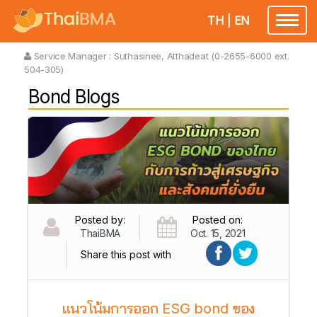
TH
|
EN
Toggl
naviga
Service Manager :
Suthasinee, Atthadeat (0-2655-6000 ext.
504-305)
Bond Blogs
Posted by:
Posted on:
ThaiBMA
Oct. 15, 2021
Share this post with
แนวโน้มการออก ESG bond ของ