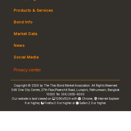
Products & Services
Bond Info
Market Convention
Market Data
Tax
Yield Curve
News
MeBond
Social Media
Non-resident Flows
Privacy center
e-bookbuilding
Copyright © 2026 by The Thai Bond Market Association. All Rights Reserved
548 One City Centre, 27th Floor,Ploenchit Road, Lumpini, Pathumwan, Bangkok
10330 Tel. (66) 2655-6000
Our website is best viewed on
1280x1024 with
Chrome
,
Internet Explorer
9 or higher,
Firefox 2.0 or higher or
Safari 2.0 or higher.
FRN Rate
Bond Price
ASEAN+3 Bond Info