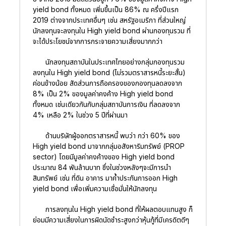
yield bond ทั้งหมด เพิ่มขึ้นเป็น 86% ณ ครึ่งปีแรก
2019 ต่างจากประเทศอื่นๆ เช่น สหรัฐอเมริกา ที่ส่วนใหญ่
นักลงทุนจะลงทุนใน High yield bond ผ่านกองทุนรวม ที่
จะได้ประโยชน์จากการกระจายความเสี่ยงมากกว่า
นักลงทุนสถาบันในประเทศไทยอย่างกลุ่มกองทุนรวม
ลงทุนใน High yield bond (ไม่รวมตราสารหนี้ระยะสั้น)
ค่อนข้างน้อย สัดส่วนการถือครองของกองทุนลดลงจาก
8% เป็น 2% ของมูลค่าคงค้าง High yield bond
ทั้งหมด เช่นเดียวกันกับกลุ่มสถาบันการเงิน ที่ลดลงจาก
4% เหลือ 2% ในช่วง 5 ปีที่ผ่านมา
ด้านบริษัทผู้ออกตราสารหนี้ พบว่า กว่า 60% ของ
High yield bond มาจากกลุ่มอสังหาริมทรัพย์ (PROP
sector) โดยมีมูลค่าคงค้างของ High yield bond
ประมาณ 84 พันล้านบาท ซึ่งในช่วงหลังๆจะมีการนำ
สินทรัพย์ เช่น ที่ดิน อาคาร มาค้ำประกันการออก High
yield bond เพื่อเพิ่มความเชื่อมั่นให้นักลงทุน
การลงทุนใน High yield bond ที่ให้ผลตอบแทนสูง ก็
ย่อมมีความเสี่ยงในการผิดนัดชำระสูงกว่าหุ้นกู้ที่มีเครดิตดีๆ