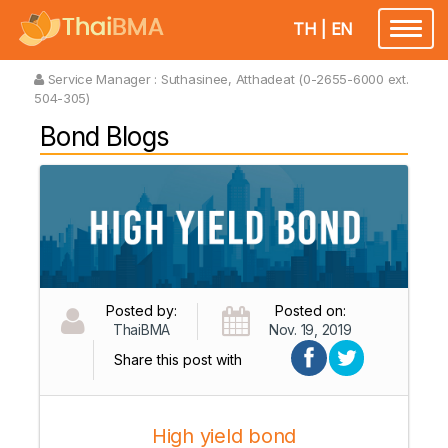
TH
|
EN
Toggl
naviga
Service Manager :
Suthasinee, Atthadeat (0-2655-6000 ext.
504-305)
Bond Blogs
Posted by:
Posted on:
ThaiBMA
Nov. 19, 2019
Share this post with
High yield bond