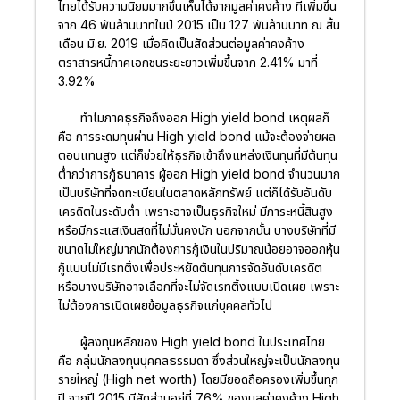
ไทยได้รับความนิยมมากขึ้นเห็นได้จากมูลค่าคงค้าง ที่เพิ่มขึ้น
จาก 46 พันล้านบาทในปี 2015 เป็น 127 พันล้านบาท ณ สิ้น
เดือน มิ.ย. 2019 เมื่อคิดเป็นสัดส่วนต่อมูลค่าคงค้าง
ตราสารหนี้ภาคเอกชนระยะยาวเพิ่มขึ้นจาก 2.41% มาที่
3.92%
ทำไมภาคธุรกิจถึงออก High yield bond เหตุผลก็
คือ การระดมทุนผ่าน High yield bond แม้จะต้องจ่ายผล
ตอบแทนสูง แต่ก็ช่วยให้ธุรกิจเข้าถึงแหล่งเงินทุนที่มีต้นทุน
ต่ำกว่าการกู้ธนาคาร ผู้ออก High yield bond จำนวนมาก
เป็นบริษัทที่จดทะเบียนในตลาดหลักทรัพย์ แต่ก็ได้รับอันดับ
เครดิตในระดับต่ำ เพราะอาจเป็นธุรกิจใหม่ มีภาระหนี้สินสูง
หรือมีกระแสเงินสดที่ไม่มั่นคงนัก นอกจากนั้น บางบริษัทที่มี
ขนาดไม่ใหญ่มากนักต้องการกู้เงินในปริมาณน้อยอาจออกหุ้น
กู้แบบไม่มีเรทติ้งเพื่อประหยัดต้นทุนการจัดอันดับเครดิต
หรือบางบริษัทอาจเลือกที่จะไม่จัดเรทติ้งแบบเปิดเผย เพราะ
ไม่ต้องการเปิดเผยข้อมูลธุรกิจแก่บุคคลทั่วไป
ผู้ลงทุนหลักของ High yield bond ในประเทศไทย
คือ กลุ่มนักลงทุนบุคคลธรรมดา ซึ่งส่วนใหญ่จะเป็นนักลงทุน
รายใหญ่ (High net worth) โดยมียอดถือครองเพิ่มขึ้นทุก
ปี จากปี 2015 มีสัดส่วนอยู่ที่ 76% ของมูลค่าคงค้าง High