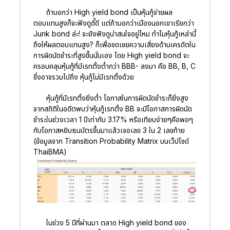
ถ้าบอกว่า High yield bond เป็นหุ้นกู้จ่ายผล
ตอบแทนสูงก็จะฟังดูดี๊ดี แต่ถ้าบอกว่าเมืองนอกเขาเรียกว่า
Junk bond ล่ะ! จะยังฟังดูน่าสนใจอยู่ไหม ทำไมหุ้นกู้เหล่านี้
ถึงให้ผลตอบแทนสูง? ก็เพื่อชดเชยความเสี่ยงด้านเครดิตใน
การผิดนัดชำระที่สูงขึ้นนั่นเอง โดย High yield bond จะ
ครอบคลุมหุ้นกู้ที่มีเรทติ้งต่ำกว่า BBB- ลงมา คือ BB, B, C
ซึ่งอาจรวมไปถึง หุ้นกู้ไม่มีเรทติ้งด้วย
หุ้นกู้ที่มีเรทติ้งยิ่งต่ำ โอกาสในการผิดนัดชำระก็ยิ่งสูง
จากสถิติในอดีตพบว่าหุ้นกู้เรทติ้ง BB จะมีโอกาสการผิดนัด
ชำระในช่วงเวลา 1 ปีเท่ากับ 3.17% หรือเทียบง่ายๆคือพอๆ
กับโอกาสหยิบธนบัตรขึ้นมาแล้วเจอเลข 3 ใน 2 เลขท้าย
(ข้อมูลจาก Transition Probability Matrix บนเว็ปไซด์
ThaiBMA)
ในช่วง 5 ปีที่ผ่านมา ตลาด High yield bond ของ