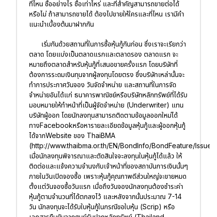
ที่ไหน ซื้ออย่างไร ซื้อเท่าไหร่ และที่สำคัญสามารถขายต่อได้
หรือไม่ ถ้าสามารถขายได้ ต้องไปขายให้ใครและที่ไหน เรามีคำ
แนะนำเบื้องต้นมาฝากกัน
เริ่มกันด้วยสถานที่ในการซื้อหุ้นกู้กันก่อน ซึ่งเราจะเรียกว่า
ตลาด โดยแบ่งเป็นตลาดแรกและตลาดรอง ตลาดแรก จะ
หมายถึงตลาดสำหรับหุ้นกู้ที่เสนอขายครั้งแรก โดยบริษัทที่
ต้องการระดมเงินทุนจากผู้ลงทุนโดยตรง ซึ่งบริษัทเหล่านั้นจะ
ทำการประกาศวันจอง วันจัดจำหน่าย และสถานที่ในการจัด
จำหน่ายอันได้แก่ ธนาคารพาณิชย์หรือบริษัทหลักทรัพย์ที่ได้รับ
มอบหมายให้ทำหน้าที่เป็นผู้จัดจำหน่าย (Underwriter) แทน
บริษัทผู้ออก โดยนักลงทุนสามารถติดตามข้อมูลออกใหม่ได้
ทางFacebookหรือหารายละเอียดข้อมูลหุ้นกู้และผู้ออกหุ้นกู้
ได้จากWebsite ของ ThaiBMA
(http://www.thaibma.or.th/EN/BondInfo/BondFeature/Issue.
เมื่อนักลงทุนพิจารณาและตัดสินใจจะลงทุนในหุ้นกู้ได้แล้ว ให้
ติดต่อและแจ้งความจำนงกับเจ้าหน้าที่ของสถาบันการเงินนั้นๆ
ภายในวันเปิดจองซื้อ เพราะหุ้นกู้คุณภาพดีส่วนใหญ่จะขายหมด
ตั้งแต่วันจองซื้อวันแรก เมื่อถึงวันจองนักลงทุนต้องชำระค่า
หุ้นกู้ตามจำนวนที่ได้ตกลงไว้ และหลังจากนั้นประมาณ 7-14
วัน นักลงทุนจะได้รับใบหุ้นกู้ในกรณีขอใบหุ้น (Scrip) หรือ
เอกสารยืนยันจากศูนย์รับฝากหลักทรัพย์ (Thailand