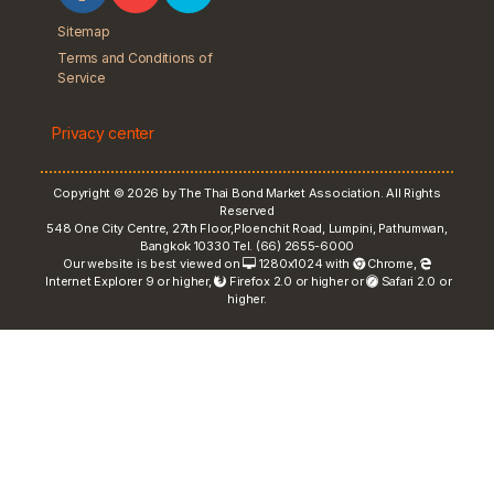
Sitemap
Terms and Conditions of
Service
Privacy center
Copyright © 2026 by The Thai Bond Market Association. All Rights
Reserved
548 One City Centre, 27th Floor,Ploenchit Road, Lumpini, Pathumwan,
Bangkok 10330 Tel. (66) 2655-6000
Our website is best viewed on
1280x1024 with
Chrome
,
Internet Explorer 9 or higher,
Firefox 2.0 or higher or
Safari 2.0 or
higher.