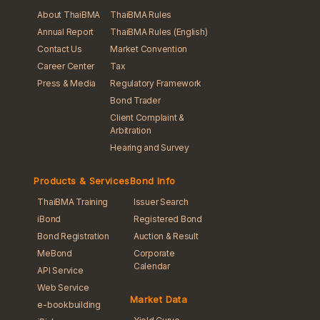
About ThaiBMA
ThaiBMA Rules
Annual Report
ThaiBMA Rules (English)
Contact Us
Market Convention
Career Center
Tax
Press & Media
Regulatory Framework
Bond Trader
Client Complaint &
Arbitration
Hearing and Survey
Products & Services
Bond Info
ThaiBMA Training
Issuer Search
iBond
Registered Bond
Bond Registration
Auction & Result
MeBond
Corporate
Calendar
API Service
Web Service
Market Data
e-bookbuilding