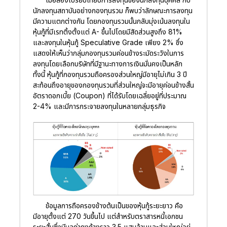
นักลงทุนสถาบันอย่างกองทุนรวม ก็พบว่าลักษณะการลงทุน
มีความแตกต่างกัน โดยกองทุนรวมนั้นกลับมุ่งเน้นลงทุนใน
หุ้นกู้ที่มีเรทติ้งตั้งแต่ A- ขึ้นไปโดยมีสัดส่วนสูงถึง 81%
และลงทุนในหุ้นกู้ Speculative Grade เพียง 2% ซึ่ง
แสดงให้เห็นว่ากลุ่มกองทุนรวมค่อนข้างระมัดระวังในการ
ลงทุนโดยเลือกบริษัทที่มีฐานะทางการเงินมั่นคงเป็นหลัก
ทั้งนี้ หุ้นกู้ที่กองทุนรวมถือครองส่วนใหญ่มีอายุไม่เกิน 3 ปี
สะท้อนถึงอายุของกองทุนรวมที่ส่วนใหญ่จะมีอายุค่อนข้างสั้น
อัตราดอกเบี้ย (Coupon) ที่ได้รับโดยเฉลี่ยอยู่ที่ประมาณ
2-4% และมีการกระจายลงทุนในหลายกลุ่มธุรกิจ
ข้อมูลการถือครองข้างต้นเป็นของหุ้นกู้ระยะยาว คือ
มีอายุตั้งแต่ 270 วันขึ้นไป แต่สำหรับตราสารหนี้เอกชน
ระยะสั้นซึ่งมีมูลค่าคงค้างราว 3.5 แสนล้านและส่วนใหญ่อยู่