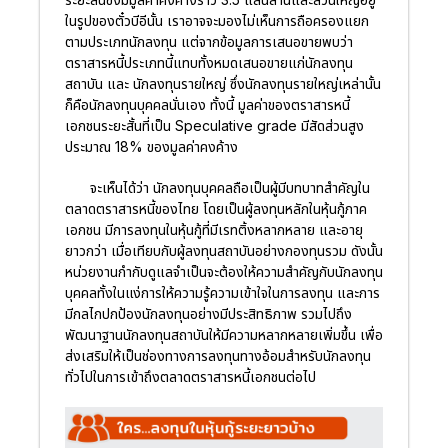
ในรูปของตั๋วบีอีนั้น เราอาจจะมองไม่เห็นการถือครองแยก
ตามประเภทนักลงทุน แต่จากข้อมูลการเสนอขายพบว่า
ตราสารหนี้ประเภทนี้แทบทั้งหมดเสนอขายแก่นักลงทุน
สถาบัน และ นักลงทุนรายใหญ่ ซึ่งนักลงทุนรายใหญ่เหล่านั้น
ก็คือนักลงทุนบุคคลนั่นเอง ทั้งนี้ มูลค่าของตราสารหนี้
เอกชนระยะสั้นที่เป็น Speculative grade มีสัดส่วนสูง
ประมาณ 18% ของมูลค่าคงค้าง
จะเห็นได้ว่า นักลงทุนบุคคลถือเป็นผู้มีบทบาทสำคัญใน
ตลาดตราสารหนี้ของไทย โดยเป็นผู้ลงทุนหลักในหุ้นกู้ภาค
เอกชน มีการลงทุนในหุ้นกู้ที่มีเรทติ้งหลากหลาย และอายุ
ยาวกว่า เมื่อเทียบกับผู้ลงทุนสถาบันอย่างกองทุนรวม ดังนั้น
หน่วยงานกำกับดูแลจำเป็นจะต้องให้ความสำคัญกับนักลงทุน
บุคคลทั้งในแง่การให้ความรู้ความเข้าใจในการลงทุน และการ
มีกลไกปกป้องนักลงทุนอย่างมีประสิทธิภาพ รวมไปถึง
พัฒนาฐานนักลงทุนสถาบันให้มีความหลากหลายเพิ่มขึ้น เพื่อ
ส่งเสริมให้เป็นช่องทางการลงทุนทางอ้อมสำหรับนักลงทุน
ทั่วไปในการเข้าถึงตลาดตราสารหนี้เอกชนต่อไป