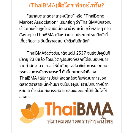
(ThaiBMA)คือใคร ทำอะไรกัน?
“สมาคมตลาดตราสารหนี้ไทย” หรือ “ThaiBond
Market Association” เรียกย่อๆ ว่าThaiBMAนักลงทุน
น่าจะเคยผ่านหูผ่านตาชื่อนี้กันมาบ้าง แต่เชื่อว่าหลายๆ ท่าน
ยังงงๆ ว่าThaiBMA เป็นหน่วยงานประเภทไหน มีหน้าที่
เกี่ยวกับอะไร วันนี้เราขอแนะนำตัวกันอีกสักที
ThaiBMAจัดตั้งขึ้นมาตั้งแต่ปี 2537 จนถึงปัจจุบันก็
มีอายุ 23 ปีแล้ว โดยมีวัตถุประสงค์หลักที่ได้รับมอบหมาย
จากสำนักงาน ก.ล.ต. ให้กำกับดูแลสมาชิกในการประกอบ
ธุรกรรมการค้าตราสารหนี้ ทั้งนี้บทบาทหน้าที่ของ
ThaiBMA ได้มีการปรับให้สอดคล้องกับพัฒนาการของ
ตลาดตราสารหนี้ที่ผ่านมา จนในปัจจุบัน เรามีบทบาทหน้าที่
หลัก 5 ด้านด้วยกันตรงกับ 5 กลีบของดอกไม้ที่เป็นโลโก้
ของเรา