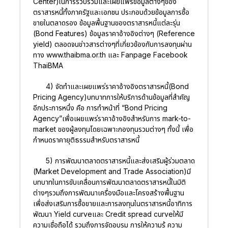
Center)ในการรวบรวมและเผยแพร่ข้อมูลต่างๆของ
ตราสารหนี้ทั้งภาครัฐและเอกชน ประกอบด้วยข้อมูลการซื้อ
ขายในตลาดรอง ข้อมูลพื้นฐานของตราสารหนี้แต่ละรุ่น
(Bond Features) ข้อมูลราคาอ้างอิงต่างๆ (Reference
yield) ตลอดจนข่าวสารต่างๆที่เกี่ยวข้องกับการลงทุนผ่าน
ทาง www.thaibma.or.th และ Fanpage Facebook
ThaiBMA
4) จัดทำและเผยแพร่ราคาอ้างอิงตราสารหนี้(Bond
Pricing Agency)บทบาทการให้บริการด้านข้อมูลที่สำคัญ
อีกประการหนึ่ง คือ การทำหน้าที่ “Bond Pricing
Agency”เพื่อเผยแพร่ราคาอ้างอิงสำหรับการ mark-to-
market ของผู้ลงทุนโดยเฉพาะกองทุนรวมต่างๆ ทั้งนี้ เพื่อ
กำหนดราคายุติธรรมสำหรับตราสารหนี้
5) การพัฒนาตลาดตราสารหนี้และส่งเสริมผู้ร่วมตลาด
(Market Development and Trade Association)มี
บทบาทในการขับเคลื่อนการพัฒนาตลาดตราสารหนี้ในมิติ
ต่างๆรวมถึงการพัฒนาเครื่องมือและโครงสร้างพื้นฐาน
เพื่อส่งเสริมการซื้อขายและการลงทุนในตราสารหนี้อาทิการ
พัฒนา Yield curveและ Credit spread curveให้มี
ความเชื่อถือได้ รวมถึงการจัดอบรม การให้ความรู้ ความ