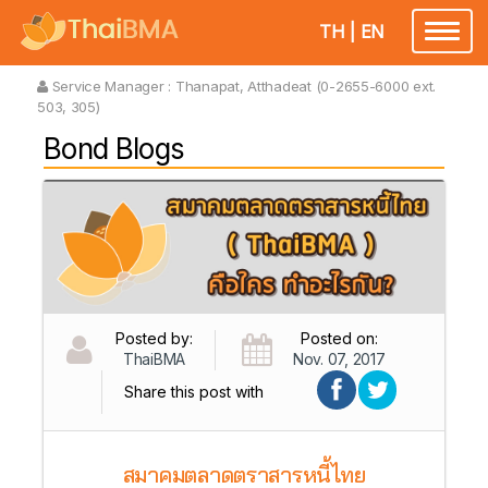
TH
|
EN
Toggl
naviga
Service Manager :
Thanapat, Atthadeat (0-2655-6000 ext.
503, 305)
Bond Blogs
Posted by:
Posted on:
ThaiBMA
Nov. 07, 2017
Share this post with
สมาคมตลาดตราสารหนี้ไทย