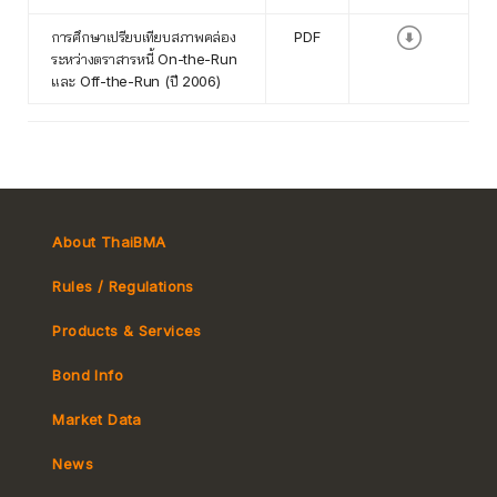
การศึกษาเปรียบเทียบสภาพคล่อง
PDF
ระหว่างตราสารหนี้ On-the-Run
และ Off-the-Run (ปี 2006)
About ThaiBMA
Rules / Regulations
Products & Services
Bond Info
Market Convention
Market Data
Tax
Yield Curve
News
MeBond