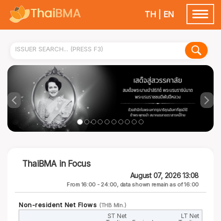
TH
|
EN
Toggle
navigatio
ThaiBMA in Focus
August 07, 2026 13:08
From 16:00 - 24:00, data shown remain as of 16:00
Non-resident Net Flows
(THB Mln.)
ST Net
LT Net