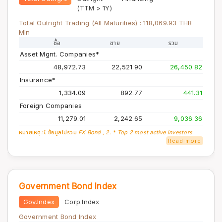
(TTM > 1Y)
Total Outright Trading (All Maturities) :
118,069.93
THB
Mln
ซื้อ
ขาย
รวม
Asset Mgnt. Companies*
48,972.73
22,521.90
26,450.82
Insurance*
1,334.09
892.77
441.31
Foreign Companies
11,279.01
2,242.65
9,036.36
หมายเหตุ:
1. ข้อมูลไม่รวม FX Bond , 2. * Top 2 most active investors
Read more
Government Bond Index
Gov.Index
Corp.Index
Government Bond Index