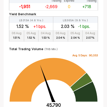
Trading
Expired
Trading
-1,951
-2,669
0
+718
Yield Benchmark
LB313A (4.6 Yrs.)
LB365A (9.8 Yrs.)
1.52 %
+1 bps.
2.03 %
-1 bps.
06 Aug
05 Aug
04 Aug
06 Aug
05 Aug
04 Aug
1.51 %
1.52 %
1.53 %
2.04 %
2.04 %
2.07 %
Total Trading Volume
(THB Mln.)
Avg. 5 Days :
90,553
45,790