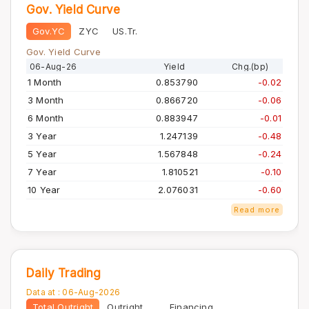
Gov. Yield Curve
Gov.YC
ZYC
US.Tr.
Gov. Yield Curve
06-Aug-26
Yield
Chg.(bp)
1 Month
0.853790
-0.02
3 Month
0.866720
-0.06
6 Month
0.883947
-0.01
3 Year
1.247139
-0.48
5 Year
1.567848
-0.24
7 Year
1.810521
-0.10
10 Year
2.076031
-0.60
Read more
Daily Trading
Data at :
06-Aug-2026
Total Outright
Outright
Financing