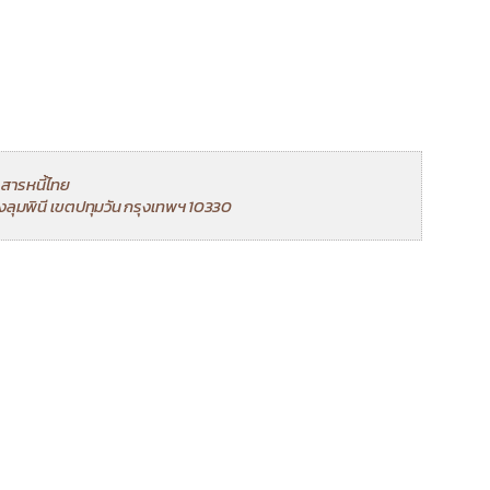
ารหนี้ไทย
แขวงลุมพินี เขตปทุมวัน กรุงเทพฯ 10330