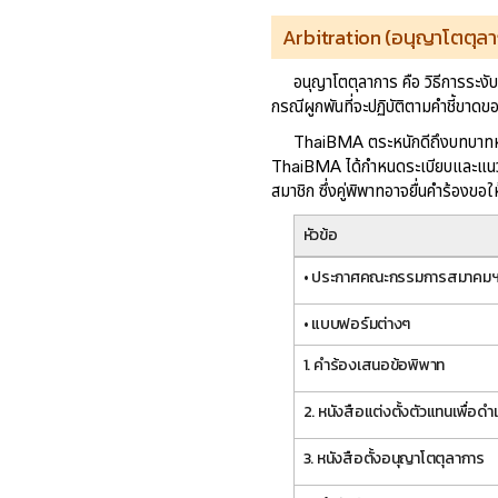
Arbitration (อนุญาโตตุลา
อนุญาโตตุลาการ คือ วิธีการระงับ
กรณีผูกพันที่จะปฏิบัติตามคำชี้ขาด
ThaiBMA ตระหนักดีถึงบทบาทหน้า
ThaiBMA ได้กำหนดระเบียบและแนวทางป
สมาชิก ซึ่งคู่พิพาทอาจยื่นคำร้องข
หัวข้อ
• ประกาศคณะกรรมการสมาคมฯ เ
• แบบฟอร์มต่างๆ
1. คำร้องเสนอข้อพิพาท
2. หนังสือแต่งตั้งตัวแทนเพื่อ
3. หนังสือตั้งอนุญาโตตุลาการ