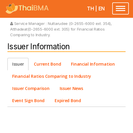
TH
|
EN
Toggle
navigatio
Service Manager :
Nuttarudee (0-2655-6000 ext. 354),
Atthadeat(0-2655-6000 ext. 305) for Financial Ratios
Comparing to Industry.
Issuer Information
Issuer
Current Bond
Financial Information
Financial Ratios Comparing to Industry
Issuer Comparison
Issuer News
Event Sign Bond
Expired Bond