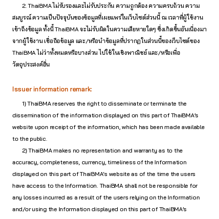
2. ThaiBMA ไม่รับรองและไม่รับประกัน ความถูกต้อง ความครบถ้วน ความ
สมบูรณ์ ความเป็นปัจจุบันของข้อมูลที่เผยแพร่ในเว็บไซต์ส่วนนี้ ณ เวลาที่ผู้ใช้งาน
เข้าถึงข้อมูล ทั้งนี้ ThaiBMA จะไม่รับผิดในความเสียหายใดๆ ซึ่งเกิดขึ้นอันเนื่องมา
จากผู้ใช้งาน เชื่อถือข้อมูล และ/หรือนำข้อมูลที่ปรากฏในส่วนนี้ของเว็บไซต์ของ
ThaiBMA ไม่ว่าทั้งหมดหรือบางส่วน ไปใช้ในเชิงพาณิชย์ และ/หรือเพื่อ
วัตถุประสงค์อื่น
Issuer information remark:
1) ThaiBMA reserves the right to disseminate or terminate the
dissemination of the information displayed on this part of ThaiBMA’s
website upon receipt of the information, which has been made available
to the public.
2) ThaiBMA makes no representation and warranty as to the
accuracy, completeness, currency, timeliness of the Information
displayed on this part of ThaiBMA’s website as of the time the users
have access to the Information. ThaiBMA shall not be responsible for
any losses incurred as a result of the users relying on the Information
and/or using the Information displayed on this part of ThaiBMA’s