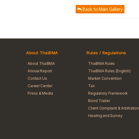
Back to Main Gallery
About ThaiBMA
Rules / Regulations
About ThaiBMA
ThaiBMA Rules
Annual Report
ThaiBMA Rules (English)
Contact Us
Market Convention
Career Center
Tax
Press & Media
Regulatory Framework
Bond Trader
Client Complaint & Arbitration
Hearing and Survey