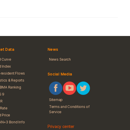
et Data
News
d Curve
News Search
 Index
resident Flows
Social Media
istics & Reports
iBMA Ranking
S 9
Sitemap
R
Terms and Conditions of
Rate
Service
 Price
N+3 Bond Info
Privacy center