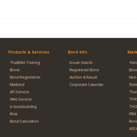
Products & Services
Bond Info
Mark
ThaiBMA Training
Issuer Search
Yiel
iBond
Registered Bond
Bond
Bond Registration
Auction & Result
Non-
MeBond
Corporate Calendar
Stat
API Service
Tha
Web Service
TFR
e-bookbuilding
THO
iRisk
FRN 
Bond Calculation
Bond
ASEA