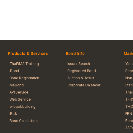
Products & Services
Bond Info
Mark
ThaiBMA Training
Issuer Search
Yiel
iBond
Registered Bond
Bond
Bond Registration
Auction & Result
Non-
MeBond
Corporate Calendar
Stat
API Service
Tha
Web Service
TFR
e-bookbuilding
THO
iRisk
FRN 
Bond Calculation
Bond
ASEA