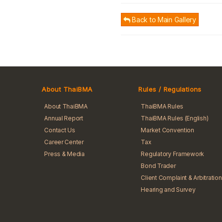
Back to Main Gallery
About ThaiBMA
Rules / Regulations
About ThaiBMA
ThaiBMA Rules
Annual Report
ThaiBMA Rules (English)
Contact Us
Market Convention
Career Center
Tax
Press & Media
Regulatory Framework
Bond Trader
Client Complaint & Arbitration
Hearing and Survey