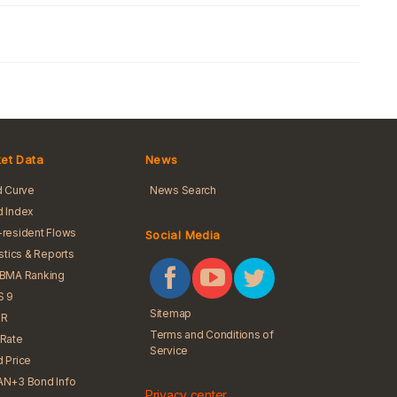
et Data
News
d Curve
News Search
 Index
resident Flows
Social Media
istics & Reports
iBMA Ranking
S 9
Sitemap
R
Terms and Conditions of
Rate
Service
 Price
N+3 Bond Info
Privacy center