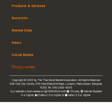
Products & Services
Bond Info
Market Convention
Tax
Market Data
MeBond
Yield Curve
News
Social Media
Non-resident Flows
e-bookbuilding
Privacy center
Copyright © 2026 by The Thai Bond Market Association. All Rights Reserved
548 One City Centre, 27th Floor,Ploenchit Road, Lumpini, Pathumwan, Bangkok
10330 Tel. (66) 2655-6000
FRN Rate
Our website is best viewed on
1280x1024 with
Chrome
,
Internet Explorer
9 or higher,
Firefox 2.0 or higher or
Safari 2.0 or higher.
Bond Price
ASEAN+3 Bond Info