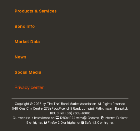
Products & Services
Bond Info
Market Convention
Tax
Market Data
MeBond
Yield Curve
News
Social Media
Non-resident Flows
e-bookbuilding
Privacy center
Copyright © 2026 by The Thai Bond Market Association. All Rights Reserved
548 One City Centre, 27th Floor,Ploenchit Road, Lumpini, Pathumwan, Bangkok
10330 Tel. (66) 2655-6000
FRN Rate
Our website is best viewed on
1280x1024 with
Chrome
,
Internet Explorer
9 or higher,
Firefox 2.0 or higher or
Safari 2.0 or higher.
Bond Price
ASEAN+3 Bond Info