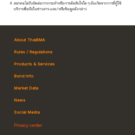
สมาคมไม่รับผิดต่อการกระทำหรือการตัดสินใจใด ๆ อันเกิดจากการที่ผู้ใช้
บริการเชื่อถือในข่าวสาร และ/หรือข้อมูลดังกล่าว
About ThaiBMA
Rules / Regulations
Products & Services
Bond Info
Market Convention
Market Data
Tax
Yield Curve
News
MeBond
Social Media
Non-resident Flows
Privacy center
e-bookbuilding