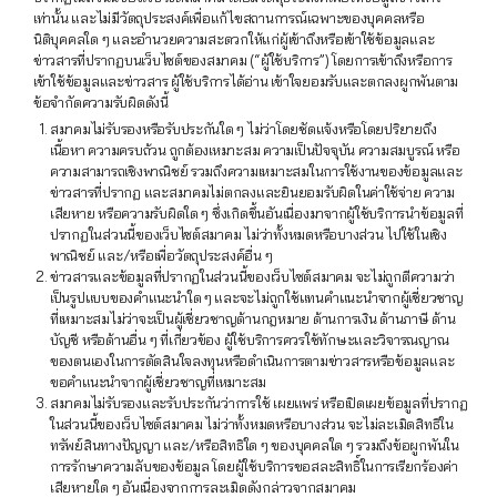
เท่านั้น และไม่มีวัตถุประสงค์เพื่อแก้ไขสถานการณ์เฉพาะของบุคคลหรือ
นิติบุคคลใด ๆ และอำนวยความสะดวกให้แก่ผู้เข้าถึงหรือเข้าใช้ข้อมูลและ
ข่าวสารที่ปรากฏบนเว็บไซต์ของสมาคม (“ผู้ใช้บริการ”) โดยการเข้าถึงหรือการ
เข้าใช้ข้อมูลและข่าวสาร ผู้ใช้บริการได้อ่าน เข้าใจยอมรับและตกลงผูกพันตาม
ข้อจำกัดความรับผิดดังนี้
สมาคมไม่รับรองหรือรับประกันใด ๆ ไม่ว่าโดยชัดแจ้งหรือโดยปริยายถึง
เนื้อหา ความครบถ้วน ถูกต้องเหมาะสม ความเป็นปัจจุบัน ความสมบูรณ์ หรือ
ความสามารถเชิงพาณิชย์ รวมถึงความเหมาะสมในการใช้งานของข้อมูลและ
ข่าวสารที่ปรากฏ และสมาคมไม่ตกลงและยินยอมรับผิดในค่าใช้จ่าย ความ
เสียหาย หรือความรับผิดใด ๆ ซึ่งเกิดขึ้นอันเนื่องมาจากผู้ใช้บริการนำข้อมูลที่
ปรากฏในส่วนนี้ของเว็บไซต์สมาคม ไม่ว่าทั้งหมดหรือบางส่วน ไปใช้ในเชิง
พาณิชย์ และ/หรือเพื่อวัตถุประสงค์อื่น ๆ
ข่าวสารและข้อมูลที่ปรากฏในส่วนนี้ของเว็บไซต์สมาคม จะไม่ถูกตีความว่า
เป็นรูปแบบของคำแนะนำใด ๆ และจะไม่ถูกใช้แทนคำแนะนำจากผู้เชี่ยวชาญ
ที่เหมาะสมไม่ว่าจะเป็นผู้เชี่ยวชาญด้านกฎหมาย ด้านการเงิน ด้านภาษี ด้าน
บัญชี หรือด้านอื่น ๆ ที่เกี่ยวข้อง ผู้ใช้บริการควรใช้ทักษะและวิจารณญาณ
ของตนเองในการตัดสินใจลงทุนหรือดำเนินการตามข่าวสารหรือข้อมูลและ
ขอคำแนะนำจากผู้เชี่ยวชาญที่เหมาะสม
สมาคมไม่รับรองและรับประกันว่าการใช้ เผยแพร่ หรือเปิดเผยข้อมูลที่ปรากฏ
ในส่วนนี้ของเว็บไซต์สมาคม ไม่ว่าทั้งหมดหรือบางส่วน จะไม่ละเมิดสิทธิใน
ทรัพย์สินทางปัญญา และ/หรือสิทธิใด ๆ ของบุคคลใด ๆ รวมถึงข้อผูกพันใน
การรักษาความลับของข้อมูล โดยผู้ใช้บริการขอสละสิทธิ์ในการเรียกร้องค่า
เสียหายใด ๆ อันเนื่องจากการละเมิดดังกล่าวจากสมาคม