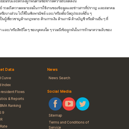
ข้าใจยอมรับและตกลงผูกพันตามข้อจำกัดความรับผิดดังนี้
าณิชย์ รวมถึงความเหมาะสมในการใช้งานของข้อมูลและข่าวสารที่ปรากฏ และสมาคม
หรือบางส่วน ไปใช้ในเชิงพาณิชย์ และ/หรือเพื่อวัตถุประสงค์อื่น ๆ
้เชี่ยวชาญด้านกฎหมาย ด้านการเงิน ด้านภาษี ด้านบัญชี หรือด้านอื่น ๆ ที่
ัญญา และ/หรือสิทธิใด ๆ ของบุคคลใด ๆ รวมถึงข้อผูกพันในการรักษาความลับของ
et Data
News
d Curve
News Search
 Index
Social Media
resident Flows
istics & Reports
iBMA Ranking
S 9
Sitemap
R
Terms and Conditions of
Rate
Service