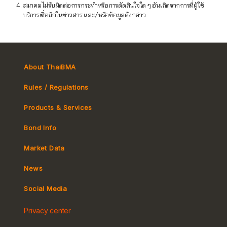
สมาคมไม่รับผิดต่อการกระทำหรือการตัดสินใจใด ๆ อันเกิดจากการที่ผู้ใช้
บริการเชื่อถือในข่าวสาร และ/หรือข้อมูลดังกล่าว
About ThaiBMA
Rules / Regulations
Products & Services
Bond Info
Market Convention
Market Data
Tax
Yield Curve
News
MeBond
Social Media
Non-resident Flows
Privacy center
e-bookbuilding