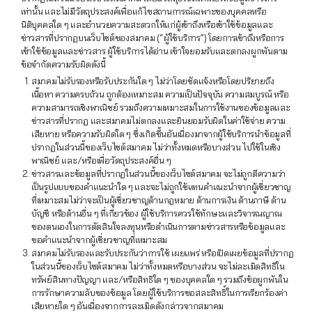
เท่านั้น และไม่มีวัตถุประสงค์เพื่อแก้ไขสถานการณ์เฉพาะของบุคคลหรือ
นิติบุคคลใด ๆ และอำนวยความสะดวกให้แก่ผู้เข้าถึงหรือเข้าใช้ข้อมูลและ
ข่าวสารที่ปรากฏบนเว็บไซต์ของสมาคม (“ผู้ใช้บริการ”) โดยการเข้าถึงหรือการ
เข้าใช้ข้อมูลและข่าวสาร ผู้ใช้บริการได้อ่าน เข้าใจยอมรับและตกลงผูกพันตาม
ข้อจำกัดความรับผิดดังนี้
สมาคมไม่รับรองหรือรับประกันใด ๆ ไม่ว่าโดยชัดแจ้งหรือโดยปริยายถึง
เนื้อหา ความครบถ้วน ถูกต้องเหมาะสม ความเป็นปัจจุบัน ความสมบูรณ์ หรือ
ความสามารถเชิงพาณิชย์ รวมถึงความเหมาะสมในการใช้งานของข้อมูลและ
ข่าวสารที่ปรากฏ และสมาคมไม่ตกลงและยินยอมรับผิดในค่าใช้จ่าย ความ
เสียหาย หรือความรับผิดใด ๆ ซึ่งเกิดขึ้นอันเนื่องมาจากผู้ใช้บริการนำข้อมูลที่
ปรากฏในส่วนนี้ของเว็บไซต์สมาคม ไม่ว่าทั้งหมดหรือบางส่วน ไปใช้ในเชิง
พาณิชย์ และ/หรือเพื่อวัตถุประสงค์อื่น ๆ
ข่าวสารและข้อมูลที่ปรากฏในส่วนนี้ของเว็บไซต์สมาคม จะไม่ถูกตีความว่า
เป็นรูปแบบของคำแนะนำใด ๆ และจะไม่ถูกใช้แทนคำแนะนำจากผู้เชี่ยวชาญ
ที่เหมาะสมไม่ว่าจะเป็นผู้เชี่ยวชาญด้านกฎหมาย ด้านการเงิน ด้านภาษี ด้าน
บัญชี หรือด้านอื่น ๆ ที่เกี่ยวข้อง ผู้ใช้บริการควรใช้ทักษะและวิจารณญาณ
ของตนเองในการตัดสินใจลงทุนหรือดำเนินการตามข่าวสารหรือข้อมูลและ
ขอคำแนะนำจากผู้เชี่ยวชาญที่เหมาะสม
สมาคมไม่รับรองและรับประกันว่าการใช้ เผยแพร่ หรือเปิดเผยข้อมูลที่ปรากฏ
ในส่วนนี้ของเว็บไซต์สมาคม ไม่ว่าทั้งหมดหรือบางส่วน จะไม่ละเมิดสิทธิใน
ทรัพย์สินทางปัญญา และ/หรือสิทธิใด ๆ ของบุคคลใด ๆ รวมถึงข้อผูกพันใน
การรักษาความลับของข้อมูล โดยผู้ใช้บริการขอสละสิทธิ์ในการเรียกร้องค่า
เสียหายใด ๆ อันเนื่องจากการละเมิดดังกล่าวจากสมาคม