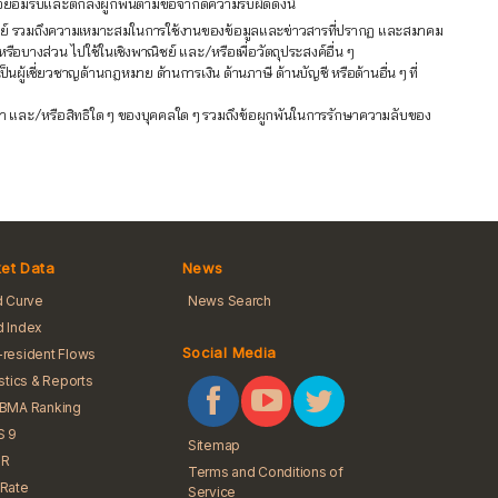
ข้าใจยอมรับและตกลงผูกพันตามข้อจำกัดความรับผิดดังนี้
าณิชย์ รวมถึงความเหมาะสมในการใช้งานของข้อมูลและข่าวสารที่ปรากฏ และสมาคม
หรือบางส่วน ไปใช้ในเชิงพาณิชย์ และ/หรือเพื่อวัตถุประสงค์อื่น ๆ
้เชี่ยวชาญด้านกฎหมาย ด้านการเงิน ด้านภาษี ด้านบัญชี หรือด้านอื่น ๆ ที่
ัญญา และ/หรือสิทธิใด ๆ ของบุคคลใด ๆ รวมถึงข้อผูกพันในการรักษาความลับของ
et Data
News
d Curve
News Search
 Index
Social Media
resident Flows
istics & Reports
iBMA Ranking
S 9
Sitemap
R
Terms and Conditions of
Rate
Service