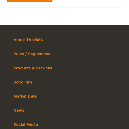
About ThaiBMA
Rules / Regulations
Products & Services
Bond Info
Market Convention
Tax
Market Data
MeBond
Yield Curve
News
Social Media
Non-resident Flows