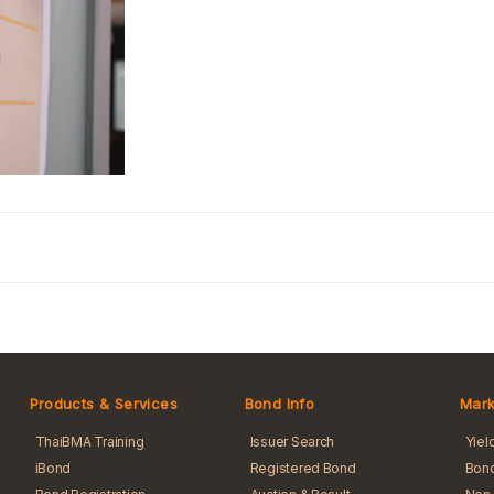
Products & Services
Bond Info
Mark
ThaiBMA Training
Issuer Search
Yiel
iBond
Registered Bond
Bond