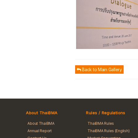
Back to Main Gallery
About ThaiBMA
Rules / Regulations
About ThaiBMA
ThaiBMA Rules
Annual Report
ThaiBMA Rules (English)