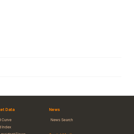
et Data
News
d Curve
News Search
 Index